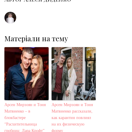
k
n
s
t
Матеріали на тему
Арсен Мирзоян и Тоня
Арсен Мирзоян и Тоня
Матвиенко – в
Матвиенко рассказали,
блокбастере
как карантин повлиял
“Расхитительница
на их физическую
гробниц: Лара Крофт”
форму