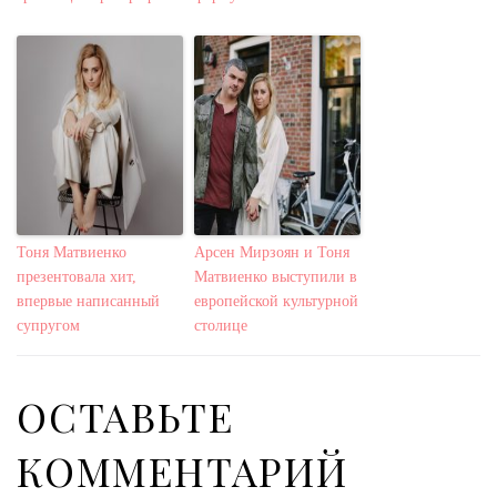
Тоня Матвиенко
Арсен Мирзоян и Тоня
презентовала хит,
Матвиенко выступили в
впервые написанный
европейской культурной
супругом
столице
ОСТАВЬТЕ
КОММЕНТАРИЙ