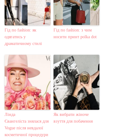
Гід по fashion: як
Гід по fashion: з чим
одягатись у
носити принт polka dot
драматичному стилі
Лінда
Як вибрати жіноче
Євангеліста знялася для
взуття для побачення
Vogue після невдалої
косметичної процедури