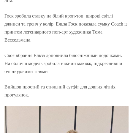
літа.
Госк зробила ставку на білий кроп-топ, широкі світлі
джинси та тренч у колір. Ельза Госк показала сумку Coach із
принтом легендарного поп-арт художника Тома
Вессельмана.
Своє вбрання Ельза доповнила білосніжними лодочками.
На обличчі модель зробила ніжний макіяж, підкресливши
очі нюдовими тінями
Вийшов простий та стильний аутфіт для довгих літніх
прогулянок.