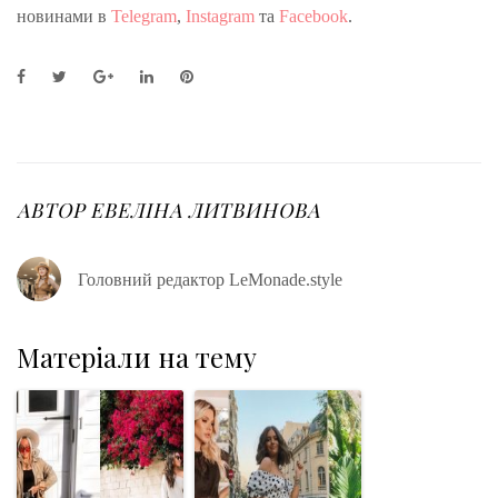
новинами в
Telegram
,
Instagram
та
Facebook
.
F
T
G
L
P
a
w
o
i
i
c
i
o
n
n
e
t
g
k
t
b
t
l
e
e
o
e
e
d
r
o
r
+
I
e
АВТОР
ЕВЕЛІНА ЛИТВИНОВА
k
n
s
t
Головний редактор LeMonade.style
Матеріали на тему