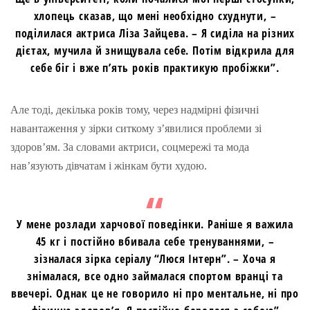
хлопець сказав, що мені необхідно схуднути, –
поділилася актриса Ліза Зайцева. – Я сиділа на різних
дієтах, мучила й знищувала себе. Потім відкрила для
себе біг і вже п’ять років практикую пробіжки”.
Але тоді, декілька років тому, через надмірні фізичні
навантаження у зірки ситкому з’явилися проблеми зі
здоров’ям. За словами актриси, соцмережі та мода
нав’язують дівчатам і жінкам бути худою.
У мене розлади харчової поведінки. Раніше я важила
45 кг і постійно вбивала себе тренуваннями, –
зізналася зірка серіалу “Люся Інтерн”. – Хоча я
знімалася, все одно займалася спортом вранці та
ввечері. Однак це не говорило ні про ментальне, ні про