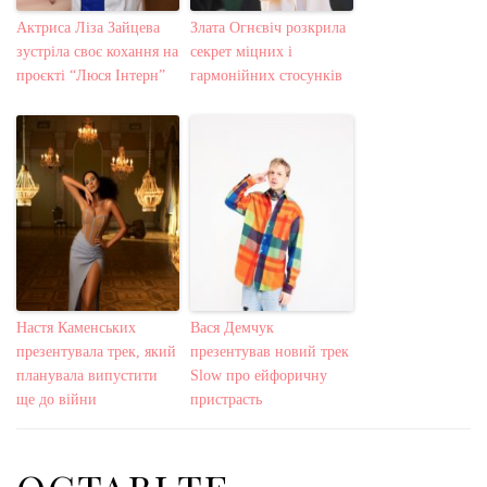
Актриса Ліза Зайцева
Злата Огнєвіч розкрила
зустріла своє кохання на
секрет міцних і
проєкті “Люся Інтерн”
гармонійних стосунків
Настя Каменських
Вася Демчук
презентувала трек, який
презентував новий трек
планувала випустити
Slow про ейфоричну
ще до війни
пристрасть