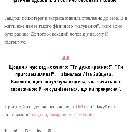
фізичне здоров’я. Я постійно боролася з собою”
Завдяки психотерапії актриса змінила ставлення до себе. В її
житті вже немає такого фізичного “катування”, яким воно
було раніше. До того ж коханий чоловік у всьому її
підтримує.
Щодня я чую від коханого: “Ти дуже красива!”, “Ти
приголомшлива!”, – зізналася Ліза Зайцева. –
Важливо, щоб поруч була людина, яка бачить вас
справжньою й не сумнівається, що ви прекрасна”.
Приєднуйтесь до нашого каналу в
TikTok
. Слідкуйте за
новинами в
Telegram
,
Instagram
та
Facebook
.