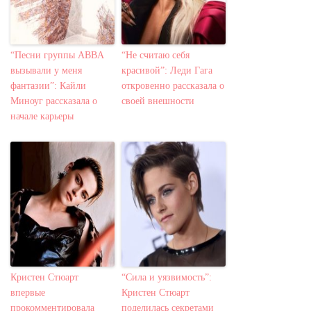
“Песни группы ABBA
“Не считаю себя
вызывали у меня
красивой”: Леди Гага
фантазии”: Кайли
откровенно рассказала о
Миноуг рассказала о
своей внешности
начале карьеры
Кристен Стюарт
“Сила и уязвимость”:
впервые
Кристен Стюарт
прокомментировала
поделилась секретами