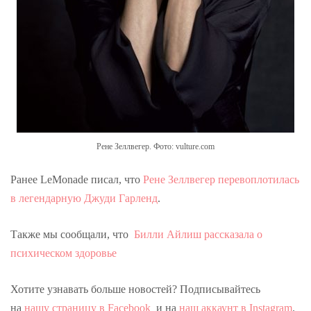
Рене Зеллвегер. Фото: vulture.com
Ранее LeMonade писал, что
Рене Зеллвегер перевоплотилась
в легендарную Джуди Гарленд
.
Также мы сообщали, что
Билли Айлиш рассказала о
психическом здоровье
Хотите узнавать больше новостей? Подписывайтесь
на
нашу страницу в Facebook
и на
наш аккаунт в Instagram
.