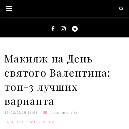
S
k
i
p
t
F
I
T
o
a
n
e
c
c
s
l
Макияж на День
o
e
t
e
n
святого Валентина:
b
a
g
t
o
g
r
e
топ-3 лучших
o
r
a
n
k
a
m
варианта
t
m
13/02/2018 16:48
No comment(s)
FASHION
,
КРАСА
,
МОДА