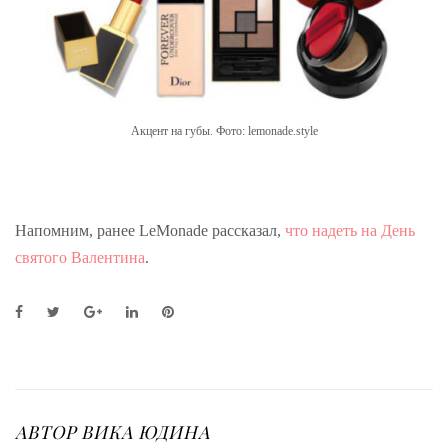
Акцент на губы. Фото: lemonade.style
Напомним, ранее LeMonade рассказал,
что надеть на День
святого Валентина
.
F
T
G
L
P
a
w
o
i
i
c
i
o
n
n
e
t
g
k
t
b
t
l
e
e
o
e
e
d
r
o
r
+
I
e
АВТОР
ВИКА ЮДИНА
k
n
s