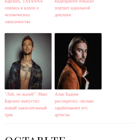
Барских, TAYANNA
видеоработе показал
снялись в клипе о
портрет идеальной
человеческих
девушки
зависимостях
“Лей, не жалей”: Макс
Алан Бадоев
Барских выпустил
рассекретил, сколько
новый зажигательный
зарабатывают его
трек
артисты