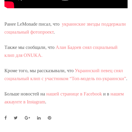
Ранее LeMonade писал, что
украинские звезды поддержали
социальный фотопроект
.
Также мы сообщали, что
Алан Бадоев снял социальный
клип для ONUKA.
Кроме того, мы рассказывали, что
Украинский певец снял
социальный клип с участником “Топ-модель по-украински”
.
Больше новостей на
нашей странице в Facebook
и в
нашем
аккаунте в Instagram
.
F
T
G
L
P
a
w
o
i
i