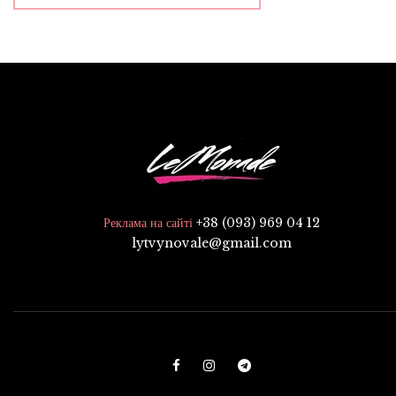
+38 (093) 969 04 12
Реклама на сайті
lytvynovale@gmail.com
F
I
T