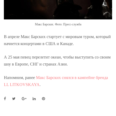
Макс Барских. Фото: Пресс-служба
В апреле Макс Барских стартует с мировым туром, который
начнется концертами в США и Канаде.
А 25 мая певец перелетит океан, чтобы выступить со своим
шоу в Европе, СНГ и странах Азии.
Напомним, ранее
Макс Барских снялся в кампейне бренда
LL LITKOVSKAYA
.
F
T
G
L
P
a
w
o
i
i
c
i
o
n
n
e
t
g
k
t