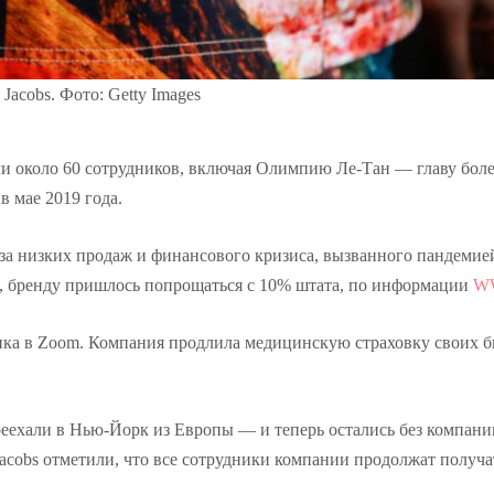
 Jacobs. Фото: Getty Images
или около 60 сотрудников, включая Олимпию Ле-Тан — главу бол
в мае 2019 года.
-за низких продаж и финансового кризиса, вызванного пандемие
bs, бренду пришлось попрощаться с 10% штата, по информации
W
нка в Zoom. Компания продлила медицинскую страховку своих 
реехали в Нью-Йорк из Европы — и теперь остались без компани
acobs отметили, что все сотрудники компании продолжат получа