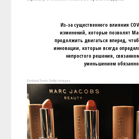
Из-за существенного влияния CO
изменений, которые позволят Marc
продолжить двигаться вперед, чтоб
инновации, которые всегда определ
непростого решения, связанно
уменьшением обязаннос
Embed from Getty Images