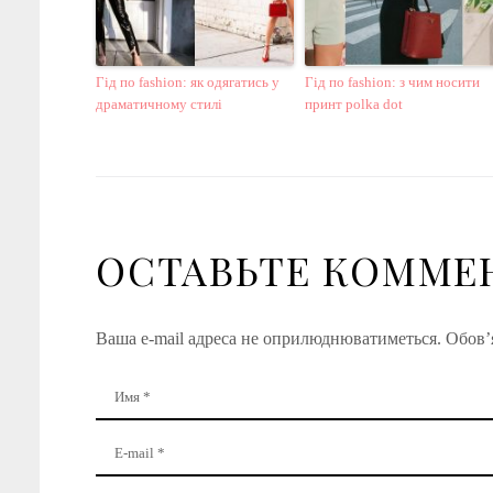
Гід по fashion: як одягатись у
Гід по fashion: з чим носити
драматичному стилі
принт polka dot
ОСТАВЬТЕ КОММЕ
Ваша e-mail адреса не оприлюднюватиметься.
Обов’я