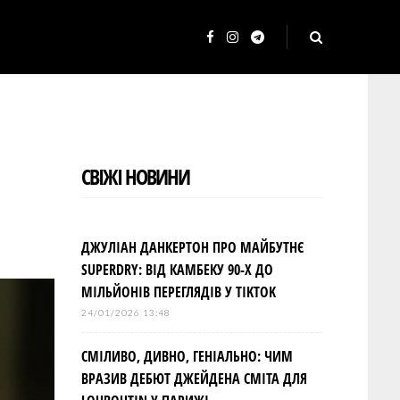
F
I
T
a
n
e
c
s
l
e
t
e
b
a
g
СВІЖІ НОВИНИ
o
g
r
o
r
a
k
a
m
ДЖУЛІАН ДАНКЕРТОН ПРО МАЙБУТНЄ
m
SUPERDRY: ВІД КАМБЕКУ 90-Х ДО
МІЛЬЙОНІВ ПЕРЕГЛЯДІВ У TIKTOK
24/01/2026 13:48
СМІЛИВО, ДИВНО, ГЕНІАЛЬНО: ЧИМ
ВРАЗИВ ДЕБЮТ ДЖЕЙДЕНА СМІТА ДЛЯ