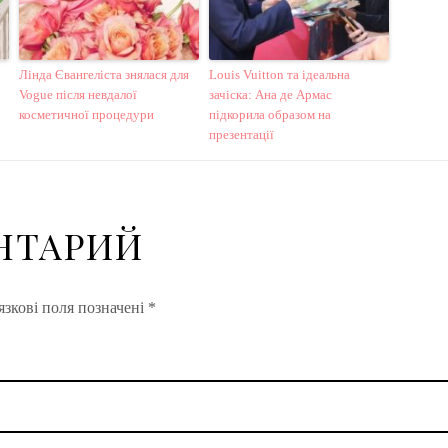
Лінда Євангеліста знялася для
Louis Vuitton та ідеальна
Vogue після невдалої
зачіска: Ана де Армас
косметичної процедури
підкорила образом на
презентації
НТАРИЙ
зкові поля позначені
*