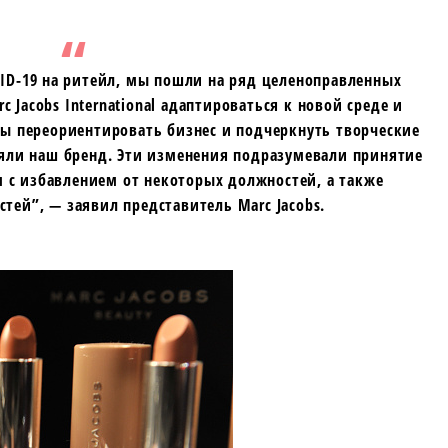
VID-19 на ритейл, мы пошли на ряд целеноправленных
 Jacobs International адаптироваться к новой среде и
ы переориентировать бизнес и подчеркнуть творческие
яли наш бренд. Эти изменения подразумевали принятие
м с избавлением от некоторых должностей, а также
тей”, — заявил представитель Marc Jacobs.