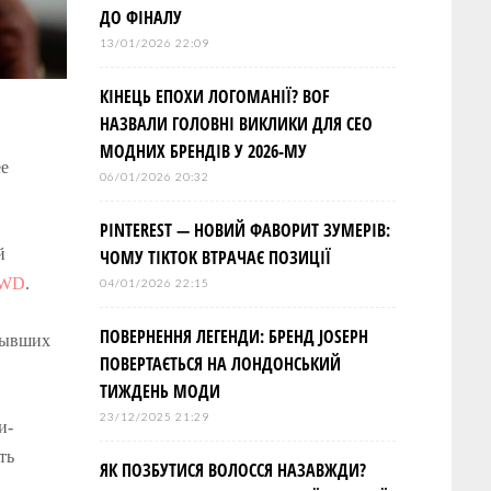
ДО ФІНАЛУ
13/01/2026 22:09
КІНЕЦЬ ЕПОХИ ЛОГОМАНІЇ? BOF
НАЗВАЛИ ГОЛОВНІ ВИКЛИКИ ДЛЯ СЕО
МОДНИХ БРЕНДІВ У 2026-МУ
ее
06/01/2026 20:32
PINTEREST — НОВИЙ ФАВОРИТ ЗУМЕРІВ:
й
ЧОМУ TIKTOK ВТРАЧАЄ ПОЗИЦІЇ
WD
.
04/01/2026 22:15
ПОВЕРНЕННЯ ЛЕГЕНДИ: БРЕНД JOSEPH
бывших
ПОВЕРТАЄТЬСЯ НА ЛОНДОНСЬКИЙ
ТИЖДЕНЬ МОДИ
23/12/2025 21:29
и-
ть
ЯК ПОЗБУТИСЯ ВОЛОССЯ НАЗАВЖДИ?