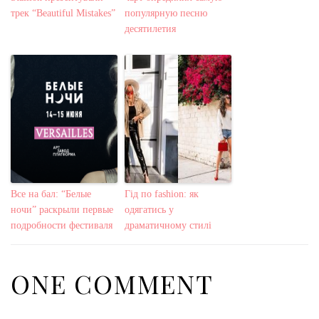
трек “Beautiful Mistakes”
популярную песню
десятилетия
Все на бал: “Белые
Гід по fashion: як
ночи” раскрыли первые
одягатись у
подробности фестиваля
драматичному стилі
ONE COMMENT