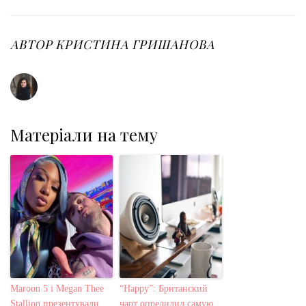
e
t
g
k
t
b
t
l
e
e
o
e
e
d
r
o
r
+
I
e
АВТОР
КРИСТИНА ГРИШАНОВА
k
n
s
t
Матеріали на тему
Maroon 5 і Megan Thee
“Happy”: Британский
Stallion презентували
чарт опредилил самую