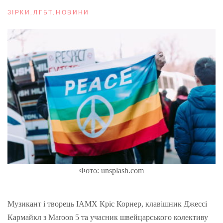
ЗІРКИ
,
ЛГБТ
,
НОВИНИ
Фото: unsplash.com
Музикант і творець IAMX Кріс Корнер, клавішник Джессі
Кармайкл з Maroon 5 та учасник швейцарського колективу