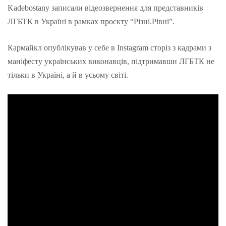
Kadebostany записали відеозвернення для представників
ЛГБТК в Україні в рамках проєкту “Різні.Рівні”.
Кармайкл опублікував у себе в Instagram
сторіз
з кадрами з
маніфесту українських виконавців, підтримавши ЛГБТК не
тільки в Україні, а й в усьому світі.