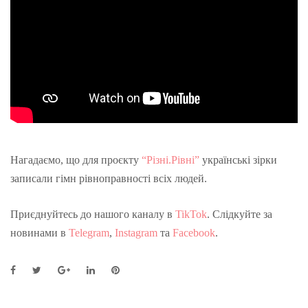
Нагадаємо, що для проєкту
“Різні.Рівні”
українські зірки
записали гімн рівноправності всіх людей.
Приєднуйтесь до нашого каналу в
TikTok
. Слідкуйте за
новинами в
Telegram
,
Instagram
та
Facebook
.
F
T
G
L
P
a
w
o
i
i
c
i
o
n
n