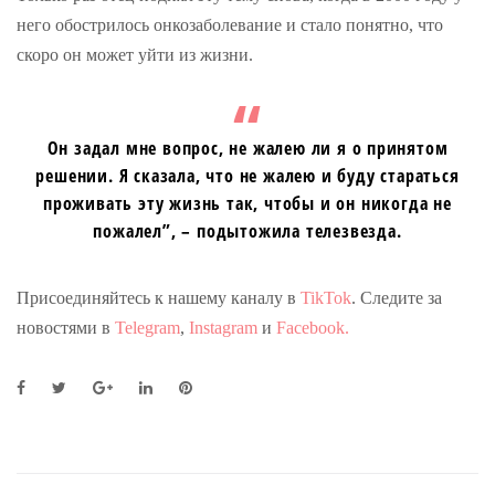
него обострилось онкозаболевание и стало понятно, что
скоро он может уйти из жизни.
Он задал мне вопрос, не жалею ли я о принятом
решении. Я сказала, что не жалею и буду стараться
проживать эту жизнь так, чтобы и он никогда не
пожалел”, – подытожила телезвезда.
Присоединяйтесь к нашему каналу в
TikTok
. Следите за
новостями в
Telegram
,
Instagram
и
Facebook.
F
T
G
L
P
a
w
o
i
i
c
i
o
n
n
e
t
g
k
t
b
t
l
e
e