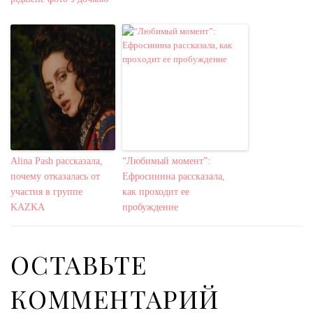
Alina Pash рассказала,
“Любимый момент”:
почему отказалась от
Ефросинина рассказала,
участия в группе
как проходит ее
KAZKA
пробуждение
ОСТАВЬТЕ
КОММЕНТАРИЙ