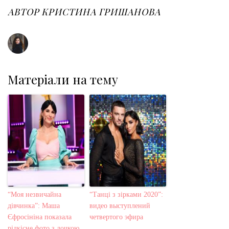
o
e
e
d
r
o
r
+
I
e
АВТОР
КРИСТИНА ГРИШАНОВА
k
n
s
t
Матеріали на тему
“Моя незвичайна
“Танці з зірками 2020”:
дівчинка”: Маша
видео выступлений
Єфросініна показала
четвертого эфира
рідкісне фото з дочкою