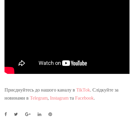
Приєднуйтесь до нашого каналу в
TikTok
. Слідкуйте за
новинами в
Telegram
,
Instagram
та
Facebook
.
F
T
G
L
P
a
w
o
i
i
c
i
o
n
n