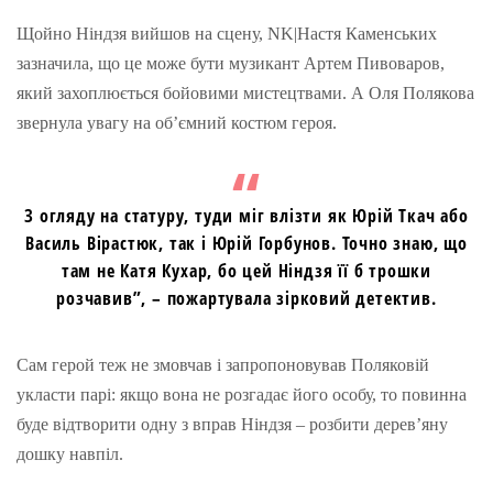
Щойно Ніндзя вийшов на сцену, NK|Настя Каменських
зазначила, що це може бути музикант Артем Пивоваров,
який захоплюється бойовими мистецтвами. А Оля Полякова
звернула увагу на об’ємний костюм героя.
З огляду на статуру, туди міг влізти як Юрій Ткач або
Василь Вірастюк, так і Юрій Горбунов. Точно знаю, що
там не Катя Кухар, бо цей Ніндзя її б трошки
розчавив”, – пожартувала зірковий детектив.
Сам герой теж не змовчав і запропоновував Поляковій
укласти парі: якщо вона не розгадає його особу, то повинна
буде відтворити одну з вправ Ніндзя – розбити дерев’яну
дошку навпіл.