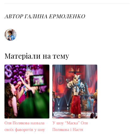
e
t
g
k
t
b
t
l
e
e
o
e
e
d
r
o
r
+
I
e
АВТОР
ГАЛИНА ЕРМОЛЕНКО
k
n
s
t
Матеріали на тему
Оля Полякова назвала
У шоу “Маска” Оля
своїх фаворитів у шоу
Полякова і Настя