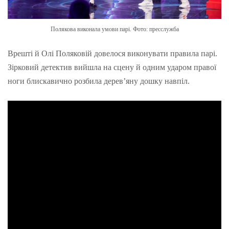
Полякова виконала умови парі. Фото: пресслужба
Врешті й Олі Поляковій довелося виконувати правила парі.
Зірковий детектив вийшла на сцену й одним ударом правої
ноги блискавично розбила дерев’яну дошку навпіл.