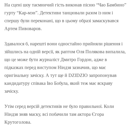
На сцені шоу таємничий гість виконав пісню “Чао Бамбино”
гурту “Кар-мэн”. Детективи танцювали разом із ним і
спершу були переконані, що в цьому образі замаскувався
Артем Пивоваров.
Здавалося б, нарешті вони одностайно прийняли рішення і
зійшлись на одній версії, як раптом Оля Полякова випалила,
що це може бути журналіст Дмитро Гордон, адже в
підказках перед виступом Ніндзя зазначив, що має
оригінальну зачіску. А тут ще й DZIDZIO запропонував
кандидатуру співака Іво Бобула, який теж має яскраву
зачіску.
Утім серед версій детективів не було правильної. Коли
Ніндзя зняв маску, всі побачили там актора Єгора
Крутоголова.