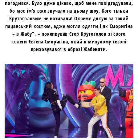
погодився. Було дуже цікаво, щоб мене повідгадували,
бо моє ім’я вже звучало на цьому шоу. Кого тільки
Крутоголовим не називали! Окреме дякую за такий
пацанський костюм, адже могли одягти і як Сморигіна
– в Жабу”, – покепкував Єгор Крутоголов зі свого
колеги Євгена Сморигіна, який в минулому сезоні
приховувався в образі Жабеняти.