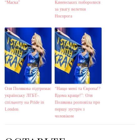
“Маска”
Каменських поборолися
за увагу велетня
Носорога
Оля Полякова підтримає
“Нащо мені та Європа!?
українську ЛГБТ-
Вдома краще!”: Оля
спільноту на Pride in
Полякова розповіла про
London
першу зустріч з
чоловіком