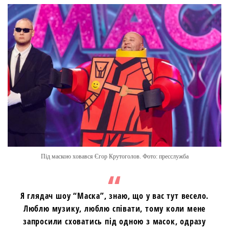
Під маскою ховався Єгор Крутоголов. Фото: пресслужба
Я глядач шоу “Маска”, знаю, що у вас тут весело.
Люблю музику, люблю співати, тому коли мене
запросили сховатись під одною з масок, одразу