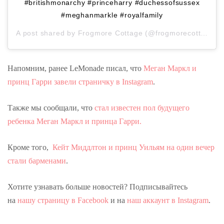
#britishmonarchy #princeharry #duchessofsussex
#meghanmarkle #royalfamily
A post shared by
Frogmore Cottage
(@frogmorecottageuk) on
Напомним, ранее LeMonade писал, что
Меган Маркл и
принц Гарри завели страничку в Instagram
.
Также мы сообщали, что
стал известен пол будущего
ребенка Меган Маркл и принца Гарри.
Кроме того,
Кейт Миддлтон и принц Уильям на один вечер
стали барменами
.
Хотите узнавать больше новостей? Подписывайтесь
на
нашу страницу в Facebook
и на
наш аккаунт в Instagram
.