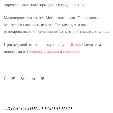
определенных платформ для его продвижения.
Маловероятно и то, что Меган или принц Гарри лично
вернутся в социальные сети. Считается, что они
разочарованы той “ненавистью”, с которой там столкнулись.
Присоединяйтесь к нашему каналу в
TikTok
. Следите за
новостями в
Telegram
,
Instagram
и
Facebook
.
F
T
G
L
P
a
w
o
i
i
c
i
o
n
n
e
t
g
k
t
b
t
l
e
e
o
e
e
d
r
o
r
+
I
e
АВТОР
ГАЛИНА ЕРМОЛЕНКО
k
n
s