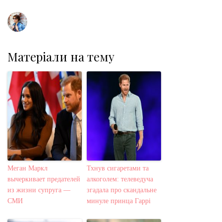
t
Матеріали на тему
Меган Маркл
Тхнув сигаретами та
вычеркивает предателей
алкоголем: телеведуча
из жизни супруга —
згадала про скандальне
СМИ
минуле принца Гаррі