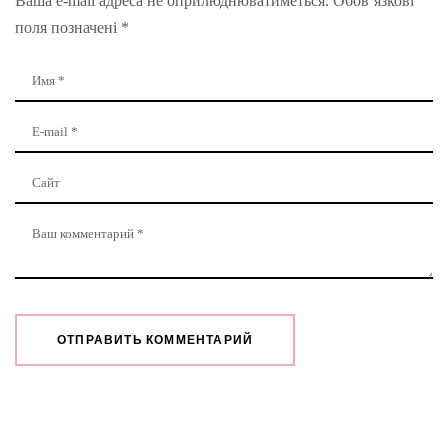
Ваша e-mail адреса не оприлюднюватиметься.
Обов’язкові
поля позначені
*