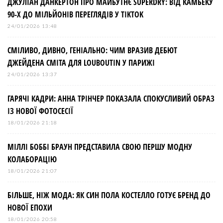
ДЖУЛІАН ДАНКЕРТОН ПРО МАЙБУТНЄ SUPERDRY: ВІД КАМБЕКУ
90-Х ДО МІЛЬЙОНІВ ПЕРЕГЛЯДІВ У TIKTOK
24/01/2026 13:48
СМІЛИВО, ДИВНО, ГЕНІАЛЬНО: ЧИМ ВРАЗИВ ДЕБЮТ
ДЖЕЙДЕНА СМІТА ДЛЯ LOUBOUTIN У ПАРИЖІ
24/01/2026 13:37
ГАРЯЧІ КАДРИ: АННА ТРІНЧЕР ПОКАЗАЛА СПОКУСЛИВИЙ ОБРАЗ
ІЗ НОВОЇ ФОТОСЕСІЇ
18/01/2026 21:18
МІЛЛІ БОББІ БРАУН ПРЕДСТАВИЛА СВОЮ ПЕРШУ МОДНУ
КОЛАБОРАЦІЮ
18/01/2026 21:07
БІЛЬШЕ, НІЖ МОДА: ЯК СИН ПОЛА КОСТЕЛЛО ГОТУЄ БРЕНД ДО
НОВОЇ ЕПОХИ
18/01/2026 20:58