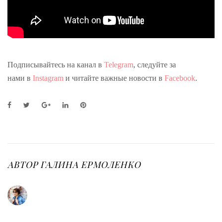
Подписывайтесь на канал в
Telegram
, следуйте за
нами в
Instagram
и читайте важные новости в
Facebook
.
F
T
G
L
P
a
w
o
i
i
c
i
o
n
n
e
t
g
k
t
b
t
l
e
e
o
e
e
d
r
o
r
+
I
e
АВТОР
ГАЛИНА ЕРМОЛЕНКО
k
n
s
t