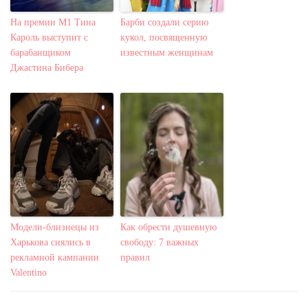
На премии М1 Тина
Барби создали серию
Кароль выступит с
кукол, посвященную
барабанщиком
известным женщинам
Джастина Бибера
Модели-близнецы из
Как обрести душевную
Харькова снялись в
свободу: 7 важных
рекламной кампании
правил
Valentino