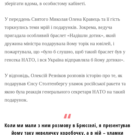
зберігати вдома, в особистому кабінеті.
У переддень Святого Миколая Олена Кравець та її гість
торкнулись теми мрій і подарунків. Зокрема, ведуча
пригадала особливий браслет «Надішли дотик», який
дружина міністра подарувала йому торік на ювілей, і
пожартувала, що «було б слушно, щоб такий браслет був у
генсека НАТО, і вся Україна відправляла б йому дотики».
У відповідь, Олексій Резніков розповів історію про те, як
подарував Єнсу Столтенбергу уламок російської ракети та
якою була реакція генерального секретаря НАТО на такий
подарунок.
Коли ми мали з ним розмову в Брюсселі, я презентував
йому таку невеличку коробочку, а в ній – уламки