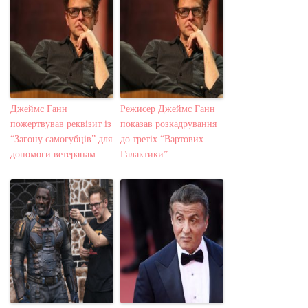
Джеймс Ганн
Режисер Джеймс Ганн
пожертвував реквізит із
показав розкадрування
“Загону самогубців” для
до третіх “Вартових
допомоги ветеранам
Галактики”