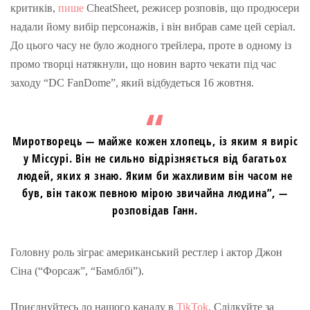
критиків,
пише
CheatSheet, режисер розповів, що продюсери
надали йому вибір персонажів, і він вибрав саме цей серіал.
До цього часу не було жодного трейлера, проте в одному із
промо творці натякнули, що новин варто чекати під час
заходу “DC FanDome”, який відбудеться 16 жовтня.
Миротворець — майже кожен хлопець, із яким я виріс
у Міссурі. Він не сильно відрізняється від багатьох
людей, яких я знаю. Яким би жахливим він часом не
був, він також певною мірою звичайна людина”, —
розповідав Ганн.
Головну роль зіграє американський рестлер і актор Джон
Сіна (“Форсаж”, “Бамблбі”).
Приєднуйтесь до нашого каналу в
TikTok
. Слідкуйте за