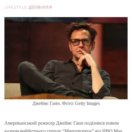
LIFESTYLE
,
ДОЗВІЛЛЯ
Джеймс Ганн. Фото: Getty Images
Американський режисер Джеймс Ганн поділився новим
кадром майбутнього серіалу “Миротворець” від HBO Max.