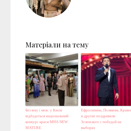
Матеріали на тему
Без віку і меж: у Києві
Ефросинина, Полякова, Краве
відбудеться національний
и другие поздравили
конкурс краси MISS NEW
Зеленского с победой на
MATURE
выборах