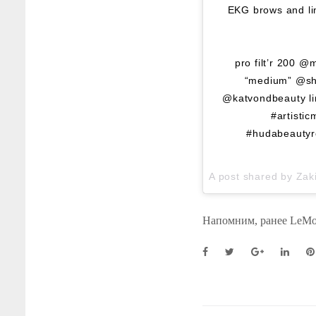
EKG brows and lin
⠀⠀⠀⠀⠀⠀⠀⠀⠀⠀⠀⠀
pro filt’r 200 
“medium” @sho
@katvondbeauty lin
#artisti
#hudabeautyr
A post shared by
Zak
Напомним, ранее LeMo
F
T
G
L
P
a
w
o
i
i
c
i
o
n
n
e
t
g
k
t
b
t
l
e
e