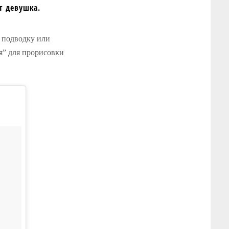
т девушка.
ю подводку или
ая” для прорисовки