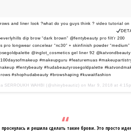
brows and liner look ?what do you guys think ? video tutorial on
 ?⠀⠀⠀⠀⠀⠀⠀⠀⠀⠀⠀⠀⠀⠀⠀⠀⠀⠀⠀⠀⠀⠀⠀⠀⠀⠀⠀⠀⠀⠀⠀⠀⠀⠀⠀⠀⠀⠀⠀
DET
verlyhills dip brow “dark brown” @fentybeauty pro filt’r 200
 pro longwear concelear “nc30” + skinfinish powder “medium”
egoldpalette @inglot_cosmetics gel liner 92 @katvondbeauty 
 . #100daysofmakeup #makeupguru #featuremuas #makeupartistr
icmakeup #fentybeauty #hudabeautyrosegoldpalette #katvondma
rows #shophudabeauty #browshaping #kuwaitfashion
ia SERROUKH WAHBI
(@shinybeautiz) on
Mar 9, 2018 at 4:15pm 
проснулась и решила сделать такие брови. Это просто иде