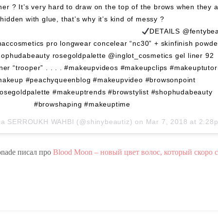
er ? It’s very hard to draw on the top of the brows when they 
hidden with glue, that’s why it’s kind of messy ?
⠀⠀⠀⠀⠀⠀⠀⠀⠀⠀⠀⠀⠀⠀⠀⠀⠀⠀⠀⠀⠀⠀⠀⠀⠀⠀⠀
DETAILS @fentybea
@maccosmetics pro longwear concelear “nc30” + skinfinish powde
phudabeauty rosegoldpalette @inglot_cosmetics gel liner 92
er “trooper” . . . . #makeupvideos #makeupclips #makeuptutor
cmakeup #peachyqueenblog #makeupvideo #browsonpoint
osegoldpalette #makeuptrends #browstylist #shophudabeauty
#browshaping #makeuptime
ia SERROUKH WAHBI
(@shinybeautiz) on
Mar 7, 2018 at 2:28pm 
nade писал про
Blood Moon – новый цвет волос, который скоро 