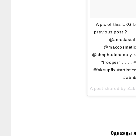
A pic of this EKG 
previous post
@anastasiabe
@maccosmetics
@shophudabeauty ros
“trooper” . . .
#fakeupfix #artist
#abhb
A post shared by
Zak
Однажды я 