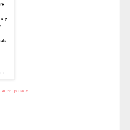
are
uty
r
ials
PST
станет трендом
.