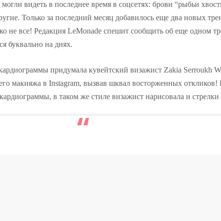
могли видеть в последнее время в соцсетях: брови “рыбьи хвост
ругие. Только за последний месяц добавилось еще два новых тре
леко не все! Редакция LeMonade спешит сообщить об еще одном т
ся буквально на днях.
 кардиограммы придумала кувейтский визажист Zakia Serroukh W
его макияжа в Instagram, вызвав шквал восторженных откликов! К
кардиограммы, в таком же стиле визажист нарисовала и стрелки 