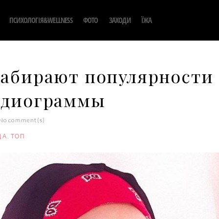
ПСИХОЛОГІЯ&WELLNESS
ФОТО
ЗАХОДИ
ЇЖА
набирают популярности 
рдиограммы
No comment(s)
ДА
,
ТОП