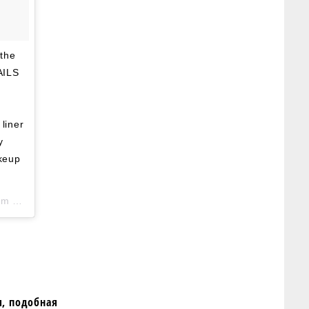
 the
AILS
liner
y
keup
PST
я, подобная