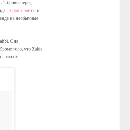
ы”, брови-перья,
нда –
брови-банты
и
ренде на необычные
ahbi. Она
роме того, что Zakia
на глазах.