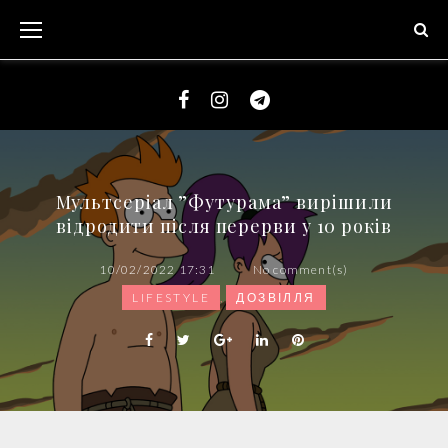
S
k
i
p
t
F
I
T
o
a
n
e
c
c
s
l
Мультсеріал ”Футурама” вирішили
o
e
t
e
відродити після перерви у 10 років
n
b
a
g
t
o
g
r
10/02/2022 17:31
No comment(s)
e
o
r
a
LIFESTYLE
,
ДОЗВІЛЛЯ
n
k
a
m
t
m
F
T
G
L
P
a
w
o
i
i
c
i
o
n
n
e
t
g
k
t
b
t
l
e
e
o
e
e
d
r