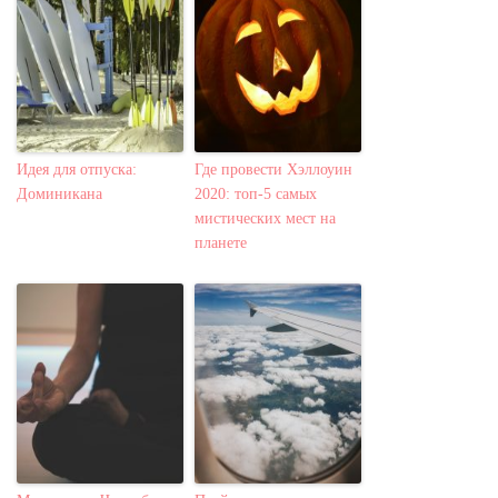
Идея для отпуска:
Где провести Хэллоуин
Доминикана
2020: топ-5 самых
мистических мест на
планете