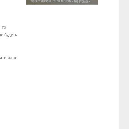
 та
де будуть
рати один