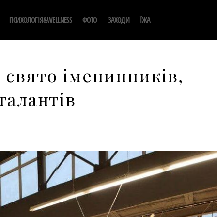
ПСИХОЛОГІЯ&WELLNESS
ФОТО
ЗАХОДИ
ЇЖА
 свято іменинників,
талантів