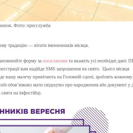
ринок. Фото: пресслужба
нову традицію — вітати іменинників місяця.
 заповнюйте форму за
посиланням
та вкажіть усі необхідні дані: П
реєстрації вам надійде SMS запрошення на свято. Цього місяця
0, де вашу малечу привітають на Головній сцені, зроблять кожному
обі обов’язково мати свідоцтво про народження або документ у 
 свята на інфостійці.