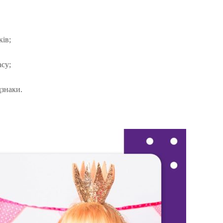
ків;
су;
дзнаки.