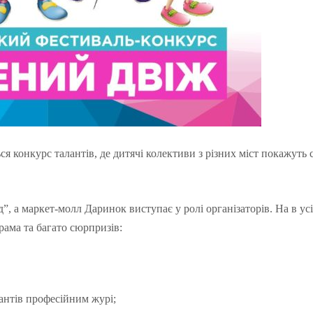
ся конкурс талантів, де дитячі колективи з різних міст покажуть
, а маркет-молл Даринок виступає у ролі організаторів. На в ус
рама та багато сюрпризів:
антів професійним журі;