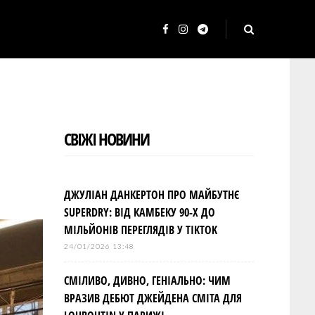
F
I
T
a
n
e
c
s
l
e
t
e
b
a
g
СВІЖІ НОВИНИ
o
g
r
o
r
a
k
a
m
ДЖУЛІАН ДАНКЕРТОН ПРО МАЙБУТНЄ
m
SUPERDRY: ВІД КАМБЕКУ 90-Х ДО
МІЛЬЙОНІВ ПЕРЕГЛЯДІВ У TIKTOK
24/01/2026 13:48
СМІЛИВО, ДИВНО, ГЕНІАЛЬНО: ЧИМ
ВРАЗИВ ДЕБЮТ ДЖЕЙДЕНА СМІТА ДЛЯ