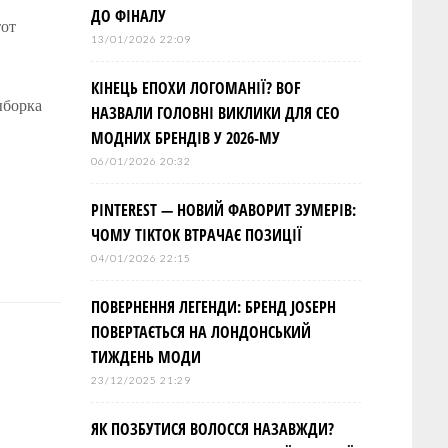
ДО ФІНАЛУ
тот
13/01/2026 22:09
КІНЕЦЬ ЕПОХИ ЛОГОМАНІЇ? BOF
ыборка
НАЗВАЛИ ГОЛОВНІ ВИКЛИКИ ДЛЯ СЕО
МОДНИХ БРЕНДІВ У 2026-МУ
06/01/2026 20:32
PINTEREST — НОВИЙ ФАВОРИТ ЗУМЕРІВ:
ЧОМУ TIKTOK ВТРАЧАЄ ПОЗИЦІЇ
04/01/2026 22:15
ПОВЕРНЕННЯ ЛЕГЕНДИ: БРЕНД JOSEPH
ПОВЕРТАЄТЬСЯ НА ЛОНДОНСЬКИЙ
ТИЖДЕНЬ МОДИ
23/12/2025 21:29
ЯК ПОЗБУТИСЯ ВОЛОССЯ НАЗАВЖДИ?