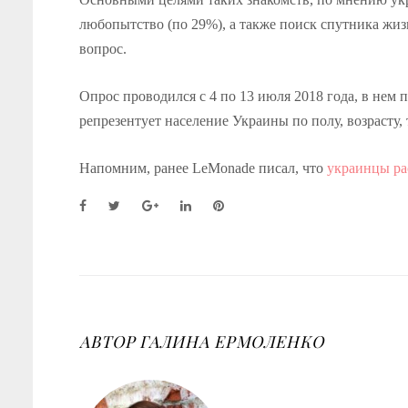
любопытство (по 29%), а также поиск спутника жизн
вопрос.
Опрос проводился с 4 по 13 июля 2018 года, в нем п
репрезентует население Украины по полу, возрасту
Напомним, ранее LeMonade писал, что
украинцы рас
F
T
G
L
P
a
w
o
i
i
c
i
o
n
n
e
t
g
k
t
b
t
l
e
e
o
e
e
d
r
o
r
+
I
e
k
n
s
АВТОР
ГАЛИНА ЕРМОЛЕНКО
t