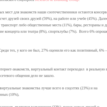
ых мест для знакомств наши соотечественники остаются консерв
ет друзей своих друзей (59%), на работе или учебе (45%). Дале
 транспорт либо общественные места (11%), бары, рестораны и 
ние концерта или театра (8%), спортклубы (7%). Всего 6% опро
реди тех, у кого он был, 27% оценили его как позитивный, 6% –
ернет-знакомств, виртуальный контакт переходил в реальную в
сетевого общения дело не зашло.
 виртуальные знакомства лучше всего в соцсетях (23%) и на
нных (10%),
аинцев, являются развлечения (33%), поиск новых друзей и