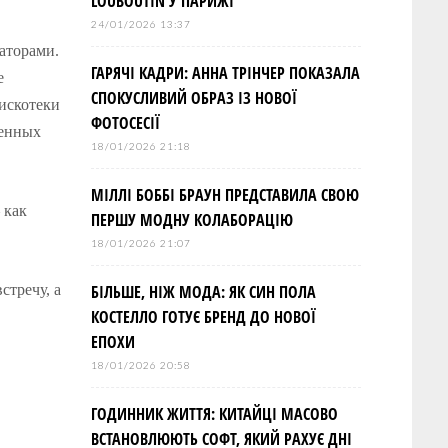
LOUBOUTIN У ПАРИЖІ
24/01/2026 13:37
аторами.
ГАРЯЧІ КАДРИ: АННА ТРІНЧЕР ПОКАЗАЛА
е
СПОКУСЛИВИЙ ОБРАЗ ІЗ НОВОЇ
дискотеки
ФОТОСЕСІЇ
шенных
18/01/2026 21:18
МІЛЛІ БОББІ БРАУН ПРЕДСТАВИЛА СВОЮ
 как
ПЕРШУ МОДНУ КОЛАБОРАЦІЮ
18/01/2026 21:07
стречу, а
БІЛЬШЕ, НІЖ МОДА: ЯК СИН ПОЛА
КОСТЕЛЛО ГОТУЄ БРЕНД ДО НОВОЇ
ЕПОХИ
18/01/2026 20:58
ГОДИННИК ЖИТТЯ: КИТАЙЦІ МАСОВО
ВСТАНОВЛЮЮТЬ СОФТ, ЯКИЙ РАХУЄ ДНІ