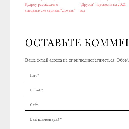
Кудроу рассказала о
“Друзья” перенесли на 2021
спецвыпуске сериала “Друзья”
год
ОСТАВЬТЕ КОММЕ
Ваша e-mail адреса не оприлюднюватиметься.
Обов’я