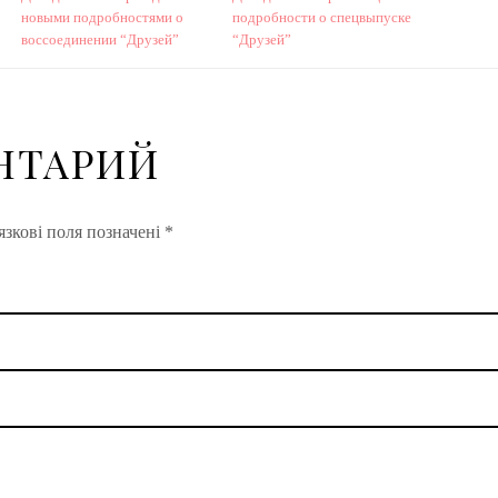
новыми подробностями о
подробности о спецвыпуске
воссоединении “Друзей”
“Друзей”
НТАРИЙ
зкові поля позначені
*