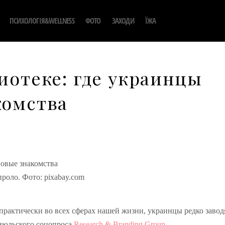
ПСИХОЛОГІЯ&WELLNESS
ФОТО
ЗАХОДИ
ЇЖА
лиотеке: где украинцы
комства
И
проло. Фото: pixabay.com
 практически во всех сферах нашей жизни, украинцы редко завод
 июльского соцопроса
Research & Branding Group.