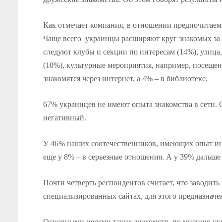
Как отмечает компания, в отношении предпочитаем
Чаще всего украинцы расширяют круг знакомых за сч
следуют клубы и секции по интересам (14%), улица,
(10%), культурные мероприятия, например, посеще
знакомятся через интернет, а 4% – в библиотеке.
67% украинцев не имеют опыта знакомства в сети. С
негативный.
У 46% наших соотечественников, имеющих опыт инт
еще у 8% – в серьезные отношения. А у 39% дальше 
Почти четверть респондентов считает, что заводить
специализированных сайтах, для этого предназначе
Основными целями таких знакомств, по мнению укр