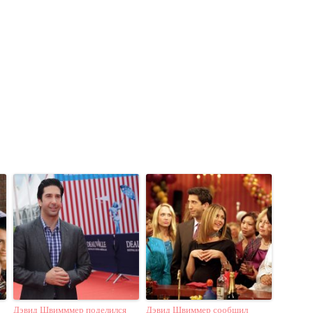
Дэвид Швимммер поделился
Дэвид Швиммер сообщил