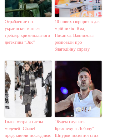
Ограбление по-
10 нових сюрпризів для
украински: вышел
мрійників: Яма,
трейлер криминального
Писанка, Ванникова
детектива “Экс”
розповіли про
благодійну справу
Голос мэтра и слезы
“Будем слушать
моделей: Chanel
Брежневу и Лободу”:
представили последнюю
Шнуров посвятил стих