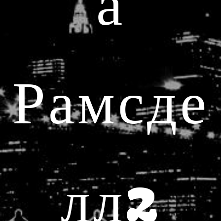
а
Рамсде
лл2