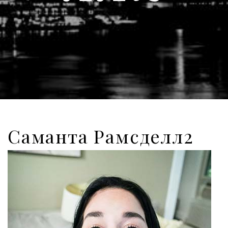
Саманта Рамсделл2