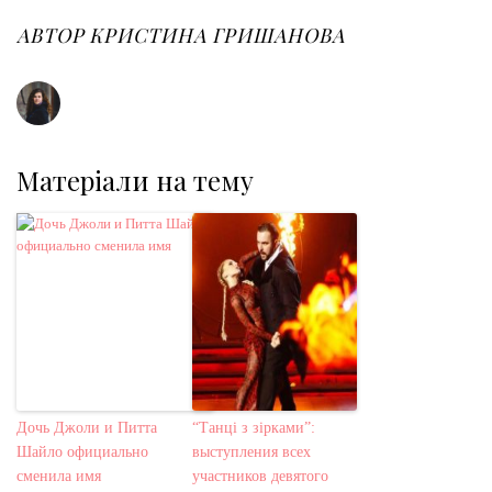
o
e
e
d
r
o
r
+
I
e
АВТОР
КРИСТИНА ГРИШАНОВА
k
n
s
t
Матеріали на тему
Дочь Джоли и Питта
“Танці з зірками”:
Шайло официально
выступления всех
сменила имя
участников девятого