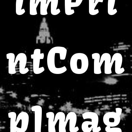
imPri
ntCom
pImag