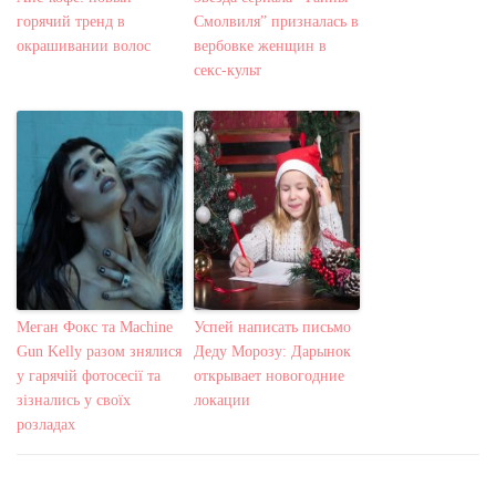
горячий тренд в
Смолвиля” призналась в
окрашивании волос
вербовке женщин в
секс-культ
Меган Фокс та Machine
Успей написать письмо
Gun Kelly разом знялися
Деду Морозу: Дарынок
у гарячій фотосесії та
открывает новогодние
зізнались у своїх
локации
розладах