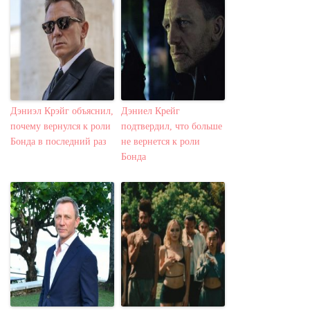
Дэниэл Крэйг объяснил,
Дэниел Крейг
почему вернулся к роли
подтвердил, что больше
Бонда в последний раз
не вернется к роли
Бонда