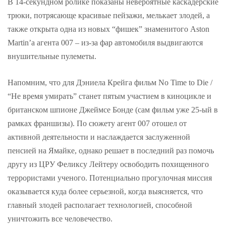
В 14-секундном ролике показаны невероятные каскадерские
трюки, потрясающе красивые пейзажи, мелькает злодей, а
также открыта одна из новых “фишек” знаменитого Aston
Martin’а агента 007 – из-за фар автомобиля выдвигаются
внушительные пулеметы.
Напомним, что для Дэниела Крейга фильм No Time to Die /
“Не время умирать” станет пятым участием в киноцикле и
британском шпионе Джеймсе Бонде (сам фильм уже 25-ый в
рамках франшизы). По сюжету агент 007 отошел от
активной деятельности и наслаждается заслуженной
пенсией на Ямайке, однако решает в последний раз помочь
другу из ЦРУ Феликсу Лейтеру освободить похищенного
террористами ученого. Потенциально прогулочная миссия
оказывается куда более серьезной, когда выясняется, что
главный злодей располагает технологией, способной
уничтожить все человечество.