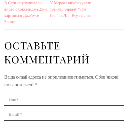
В Сети опубликовали
У Мережі опублікували
видео с бэкстейджа 25-й
трейлер серіалу “The
картины о Джеймсе
Idol” із Лілі-Роуз Депп
Бонде
ОСТАВЬТЕ
КОММЕНТАРИЙ
Ваша e-mail адреса не оприлюднюватиметься.
Обов’язкові
поля позначені
*