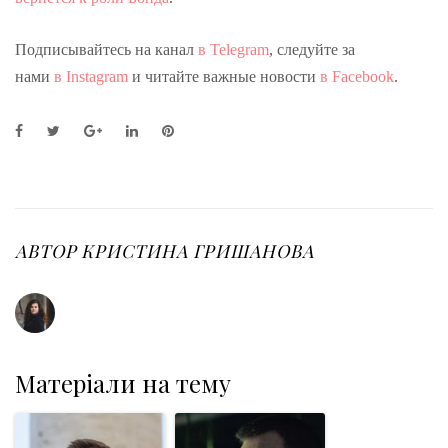
Подписывайтесь на канал
в Telegram
, следуйте за
нами
в Instagram
и читайте важные новости
в Facebook
.
F
T
G
L
P
a
w
o
i
i
c
i
o
n
n
e
t
g
k
t
b
t
l
e
e
o
e
e
d
r
o
r
+
I
e
АВТОР
КРИСТИНА ГРИШАНОВА
k
n
s
t
Матеріали на тему