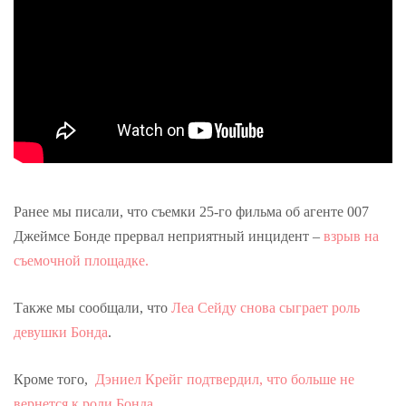
Ранее мы писали, что съемки 25-го фильма об агенте 007
Джеймсе Бонде прервал неприятный инцидент –
взрыв на
съемочной площадке.
Также мы сообщали, что
Леа Сейду снова сыграет роль
девушки Бонда
.
Кроме того,
Дэниел Крейг подтвердил, что больше не
вернется к роли Бонда
.