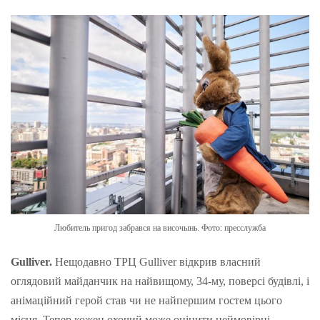
Любитель пригод забрався на височынь. Фото: пресслужба
Gulliver.
Нещодавно ТРЦ Gulliver відкрив власний
оглядовий майданчик на найвищому, 34-му, поверсі будівлі, і
анімаційний герой став чи не найпершим гостем цього
місця. Тепер кожен охочий може оцінити неймовірні