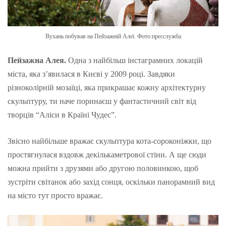
Вухань побував на Пейзажній Алеї. Фото:пресслужба
Пейзажна Алея.
Одна з найбільш інстаграмних локацій
міста, яка з’явилася в Києві у 2009 році. Завдяки
різноколірній мозаїці, яка прикрашає кожну архітектурну
скульптуру, ти наче поринаєш у фантастичний світ від
творців “Аліси в Країні Чудес”.
Звісно найбільше вражає скульптура кота-сороконіжки, що
простягнулася вздовж декількаметрової стіни. А ще сюди
можна прийти з друзями або другою половинкою, щоб
зустріти світанок або захід сонця, оскільки панорамний вид
на місто тут просто вражає.