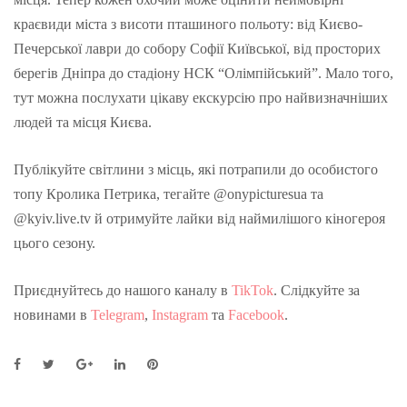
краєвиди міста з висоти пташиного польоту: від Києво-
Печерської лаври до собору Софії Київської, від просторих
берегів Дніпра до стадіону НСК “Олімпійський”. Мало того,
тут можна послухати цікаву екскурсію про найвизначніших
людей та місця Києва.
Публікуйте світлини з місць, які потрапили до особистого
топу Кролика Петрика, тегайте @onypicturesua та
@kyiv.live.tv й отримуйте лайки від наймилішого кіногероя
цього сезону.
Приєднуйтесь до нашого каналу в
TikTok
. Слідкуйте за
новинами в
Telegram
,
Instagram
та
Facebook
.
F
T
G
L
P
a
w
o
i
i