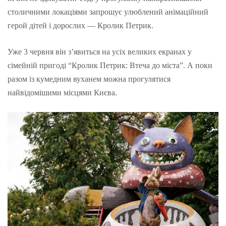
столичними локаціями запрошує улюблений анімаційний
герой дітей і дорослих — Кролик Петрик.
Уже 3 червня він з’явиться на усіх великих екранах у
сімейній пригоді “Кролик Петрик: Втеча до міста”. А поки
разом із кумедним вуханем можна прогулятися
найвідомішими місцями Києва.