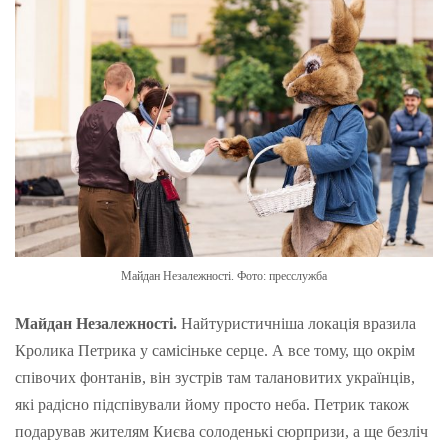
Майдан Незалежності. Фото: пресслужба
Майдан Незалежності.
Найтуристичніша локація вразила
Кролика Петрика у самісіньке серце. А все тому, що окрім
співочих фонтанів, він зустрів там талановитих українців,
які радісно підспівували йому просто неба. Петрик також
подарував жителям Києва солоденькі сюрпризи, а ще безліч