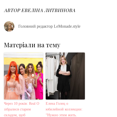
b
t
l
e
e
o
e
e
d
r
o
r
+
I
e
АВТОР
ЕВЕЛІНА ЛИТВИНОВА
k
n
s
t
Головний редактор LeMonade.style
Матеріали на тему
Через 10 років: Real O
Елена Голец о
зібралися старим
юбилейной коллекции:
складом, щоб
“Нужно этим жить.