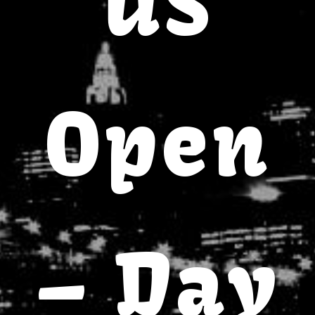
US
Open
– Day