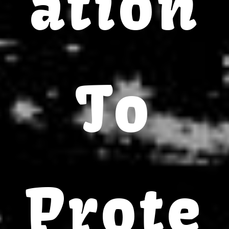
ation
To
Prote