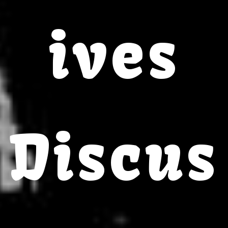
ives
Discus