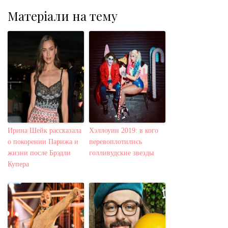
Матеріали на тему
Ирина Шейк рассказала
Хэллоуин 2019: в кого
о покорении Парижа и
перевоплотились
жизни после Брэдли
голливудские звезды
Купера