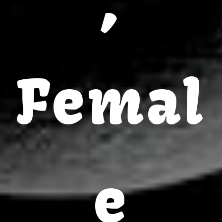
,
Femal
e