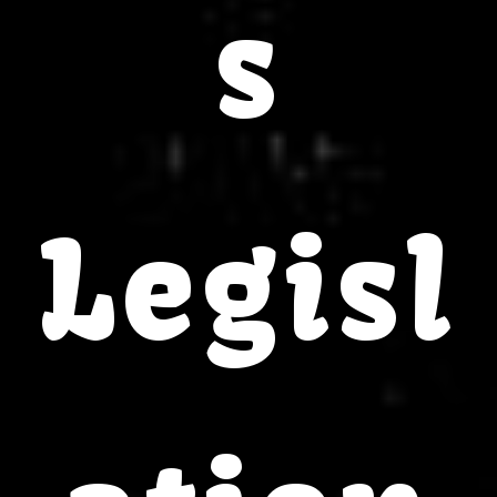
s
Legisl