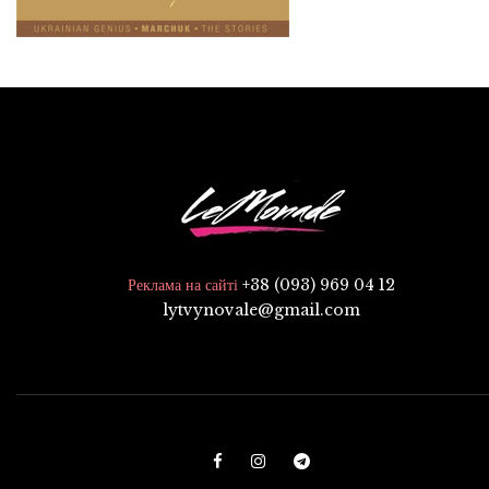
+38 (093) 969 04 12
Реклама на сайті
lytvynovale@gmail.com
F
I
T