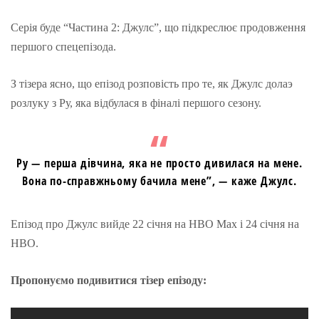
Серія буде “Частина 2: Джулс”, що підкреслює продовження
першого спецепізода.
З тізера ясно, що епізод розповість про те, як Джулс долаэ
розлуку з Ру, яка відбулася в фіналі першого сезону.
Ру — перша дівчина, яка не просто дивилася на мене.
Вона по-справжньому бачила мене”, — каже Джулс.
Епізод про Джулс вийде 22 січня на HBO Max і 24 січня на
HBO.
Пропонуємо подивитися тізер епізоду: