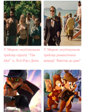
У Мережі опублікували
У Мережі опублікували
трейлер серіалу “The
трейлер романтичної
Idol” із Лілі-Роуз Депп
комедії “Квиток до раю”