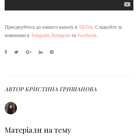
Приєднуйтесь до нашого каналу в
TikTok
. Слідкуйте за
новинами в
Telegram
,
Instagram
та
Facebook
.
F
T
G
L
P
a
w
o
i
i
c
i
o
n
n
e
t
g
k
t
b
t
l
e
e
o
e
e
d
r
o
r
+
I
e
АВТОР
КРИСТИНА ГРИШАНОВА
k
n
s
t
Матеріали на тему