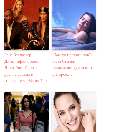
Рене Зеллвегер,
“Чом ти не прийшов”:
Дженнифер Лопес,
Злата Огневич
Лили-Роуз Депп и
обнажилась для нового
другие звезды в
арт-проекта
спецвыпуске Vanity Fair