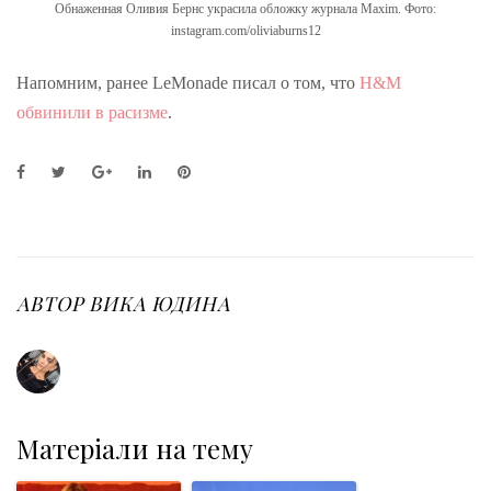
Обнаженная Оливия Бернс украсила обложку журнала Maxim. Фото:
instagram.com/oliviaburns12
Напомним, ранее LeMonade писал о том, что
H&M
обвинили в расизме
.
F
T
G
L
P
a
w
o
i
i
c
i
o
n
n
e
t
g
k
t
b
t
l
e
e
o
e
e
d
r
o
r
+
I
e
АВТОР
ВИКА ЮДИНА
k
n
s
t
Матеріали на тему