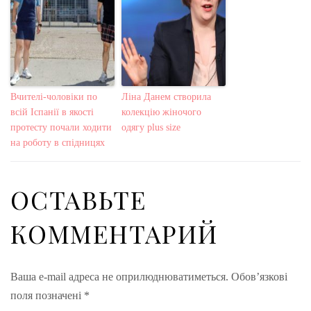
Вчителі-чоловіки по
Ліна Данем створила
всій Іспанії в якості
колекцію жіночого
протесту почали ходити
одягу plus size
на роботу в спідницях
ОСТАВЬТЕ
КОММЕНТАРИЙ
Ваша e-mail адреса не оприлюднюватиметься.
Обов’язкові
поля позначені
*