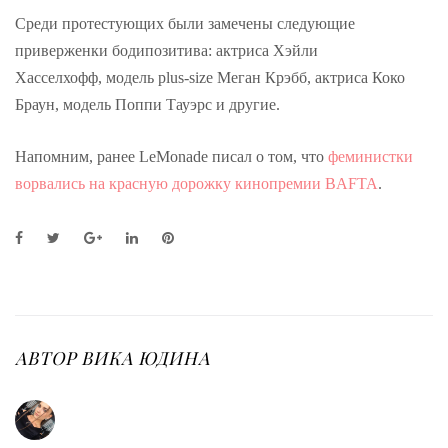
Среди протестующих были замечены следующие
приверженки бодипозитива: актриса Хэйли
Хасселхофф, модель plus-size Меган Крэбб, актриса Коко
Браун, модель Поппи Тауэрс и другие.
Напомним, ранее LeMonade писал о том, что
феминистки
ворвались на красную дорожку кинопремии BAFTA
.
F
T
G
L
P
a
w
o
i
i
c
i
o
n
n
e
t
g
k
t
b
t
l
e
e
o
e
e
d
r
o
r
+
I
e
АВТОР
ВИКА ЮДИНА
k
n
s
t