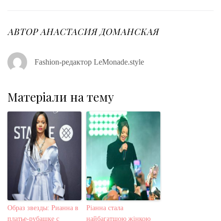
АВТОР
АНАСТАСИЯ ДОМАНСКАЯ
Fashion-редактор LeMonade.style
Матеріали на тему
Образ звезды: Рианна в
Ріанна стала
платье-рубашке с
найбагатшою жінкою