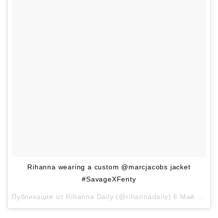
Rihanna wearing a custom @marcjacobs jacket
#SavageXFenty
Публикация от
Rihanna Daily
(@rihannadaily)
6 Май 2018 в 12:51 PDT