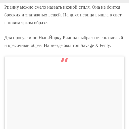
o
r
+
I
e
k
n
s
Рианну можно смело назвать иконой стиля. Она не боится
t
броских и эпатажных вещей. На днях певица вышла в свет
в новом ярком образе.
Для прогулки по Нью-Йорку Рианна выбрала очень смелый
и красочный образ. На звезде был топ Savage X Fenty.