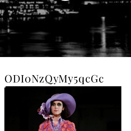
ODI0NzQyMy5qcGc