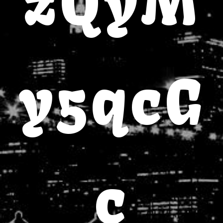
zQyM
y5qcG
c