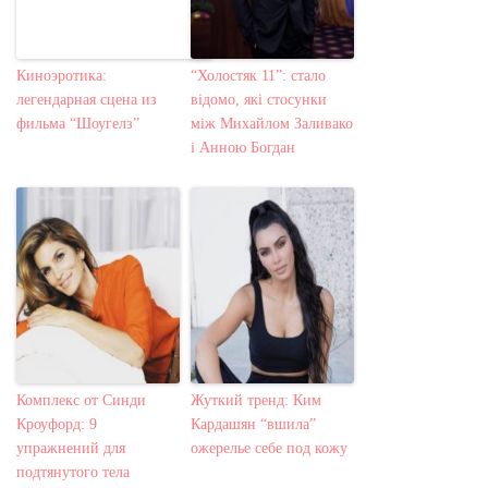
Киноэротика:
“Холостяк 11”: стало
легендарная сцена из
відомо, які стосунки
фильма “Шоугелз”
між Михайлом Заливако
і Анною Богдан
Комплекс от Синди
Жуткий тренд: Ким
Кроуфорд: 9
Кардашян “вшила”
упражнений для
ожерелье себе под кожу
подтянутого тела