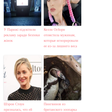
У Парижі підсвітили
Келли Осборн
рекламу заради безпеки
отомстила мужинам,
жінок
которые игнорировали
ее из-за лишнего веса
Шэрон Стоун
Пингвинов из
призналась, что ей
британского зоопарка