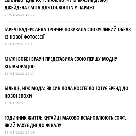
СМІЛИВО, ДИВНО, ГЕНІАЛЬНО: ЧИМ ВРАЗИВ ДЕБЮТ
ДЖЕЙДЕНА СМІТА ДЛЯ LOUBOUTIN У ПАРИЖІ
24/01/2026 13:37
ГАРЯЧІ КАДРИ: АННА ТРІНЧЕР ПОКАЗАЛА СПОКУСЛИВИЙ ОБРАЗ
ІЗ НОВОЇ ФОТОСЕСІЇ
18/01/2026 21:18
МІЛЛІ БОББІ БРАУН ПРЕДСТАВИЛА СВОЮ ПЕРШУ МОДНУ
КОЛАБОРАЦІЮ
18/01/2026 21:07
БІЛЬШЕ, НІЖ МОДА: ЯК СИН ПОЛА КОСТЕЛЛО ГОТУЄ БРЕНД ДО
НОВОЇ ЕПОХИ
18/01/2026 20:58
ГОДИННИК ЖИТТЯ: КИТАЙЦІ МАСОВО ВСТАНОВЛЮЮТЬ СОФТ,
ЯКИЙ РАХУЄ ДНІ ДО ФІНАЛУ
13/01/2026 22:09