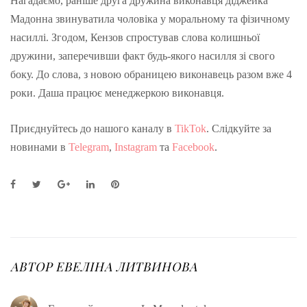
Нагадаємо, раніше друга дружина виконавця діджейка
Мадонна звинуватила чоловіка у моральному та фізичному
насиллі. Згодом, Кензов спростував слова колишньої
дружини, заперечивши факт будь-якого насилля зі свого
боку. До слова, з новою обраницею виконавець разом вже 4
роки. Даша працює менеджеркою виконавця.
Приєднуйтесь до нашого каналу в
TikTok
. Слідкуйте за
новинами в
Telegram
,
Instagram
та
Facebook
.
F
T
G
L
P
a
w
o
i
i
c
i
o
n
n
e
t
g
k
t
b
t
l
e
e
o
e
e
d
r
o
r
+
I
e
АВТОР
ЕВЕЛІНА ЛИТВИНОВА
k
n
s
t