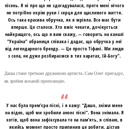
пісень. Я ні про що не здогадувалася, проте мені нічого
не потрібно окрім руки і серця для щасливого життя.
Ось така красива обручка, як я мріяла. Все має бути
вперше. Це сталося. Хто вміє чекати, дочікується
найкращого, ось що я вам скажу, — говорить на каналі
“Україна” обраниця співака і додає, що обручка у неї
від легендарного бренду. — Це просто Тіфані. Ми люди
з села, не дуже розбираємся в тих каратах, їй-Богу”.
Даша стане третьою дружиною артиста. Сам Олег пригадує,
як зробив коханій пропозицію.
У нас була прем’єра пісні, і я кажу: “Дашо, зніми мене
на відео, щоб ми зробили анонс пісні”. Вона знімала. Я
хотів, щоб вона зафіксувала те на пам’ять, я співаю, в
якийсь момент просто припинив це робити, дістав