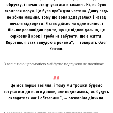
обручку, і почав освідчуватися в коханні. Ні, не було
скрипаля поруч. Це була проїжджа частина. Дашу ледь
не збила машина, тому що вона здивувалася і назад
почала відходити. Я став дійсно на одне коліно, і
більше розповідав про те, що це відповідально, це
серйозний крок і треба не забувати, що є життя.
Коротше, я став занудою з роками”, — говорить Олег
Кензов.
З весільною церемонією майбутнє подружжя не поспішає.
Це моє перше весілля, і тому ми трошки будемо
готуватися до нього довше, але подивимось, як будуть
складатися час і обставини”, — розповіла дівчина.