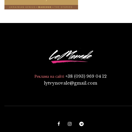
+38 (093) 969 04 12
Реклама на сайті
lytvynovale@gmail.com
F
I
T