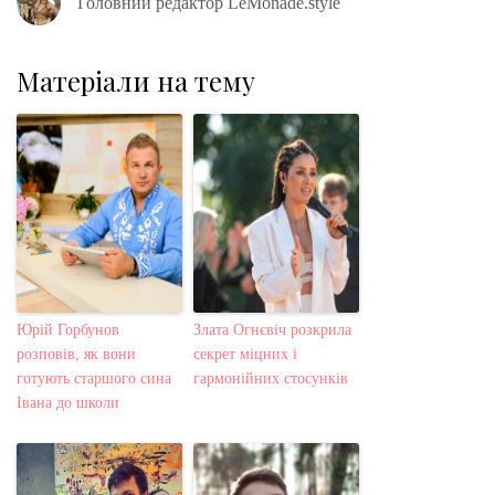
Головний редактор LeMonade.style
Матеріали на тему
Юрій Горбунов
Злата Огнєвіч розкрила
розповів, як вони
секрет міцних і
готують старшого сина
гармонійних стосунків
Івана до школи