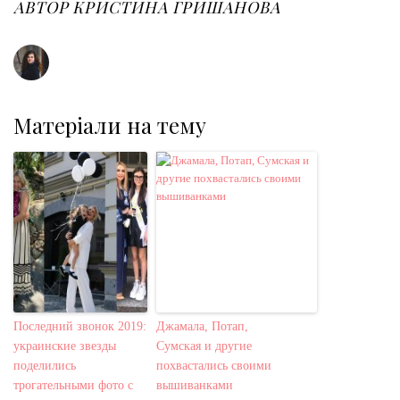
o
r
+
I
e
АВТОР
КРИСТИНА ГРИШАНОВА
k
n
s
t
Матеріали на тему
Последний звонок 2019:
Джамала, Потап,
украинские звезды
Сумская и другие
поделились
похвастались своими
трогательными фото с
вышиванками