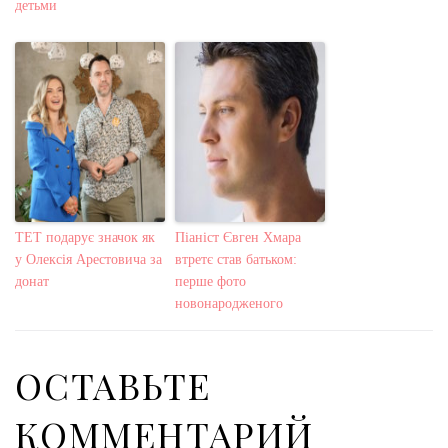
детьми
ТЕТ подарує значок як
Піаніст Євген Хмара
у Олексія Арестовича за
втретє став батьком:
донат
перше фото
новонародженого
ОСТАВЬТЕ
КОММЕНТАРИЙ