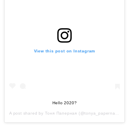
View this post on Instagram
Hello 2020?
A post shared by
Тоня Паперная
(@tonya_papernaya) on