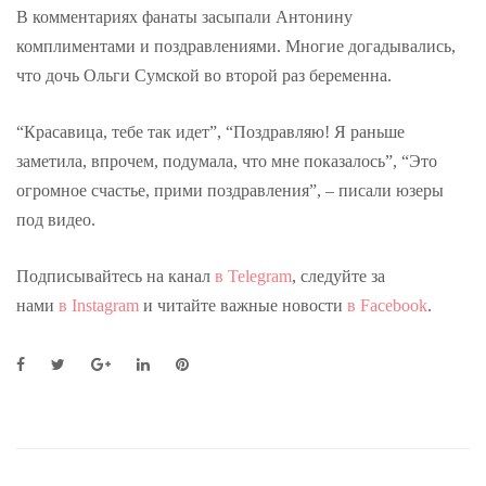
В комментариях фанаты засыпали Антонину
комплиментами и поздравлениями. Многие догадывались,
что дочь Ольги Сумской во второй раз беременна.
“Красавица, тебе так идет”, “Поздравляю! Я раньше
заметила, впрочем, подумала, что мне показалось”, “Это
огромное счастье, прими поздравления”, – писали юзеры
под видео.
Подписывайтесь на канал
в Telegram
, следуйте за
нами
в Instagram
и читайте важные новости
в Facebook
.
F
T
G
L
P
a
w
o
i
i
c
i
o
n
n
e
t
g
k
t
b
t
l
e
e
o
e
e
d
r