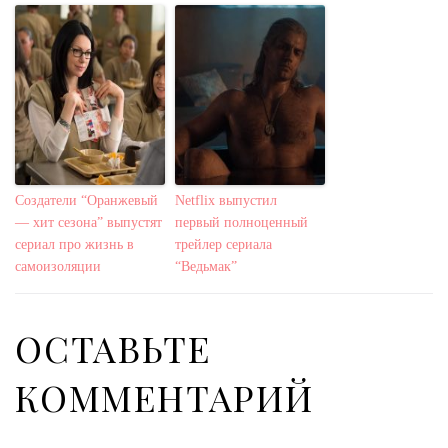
Создатели “Оранжевый
Netflix выпустил
— хит сезона” выпустят
первый полноценный
сериал про жизнь в
трейлер сериала
самоизоляции
“Ведьмак”
ОСТАВЬТЕ
КОММЕНТАРИЙ