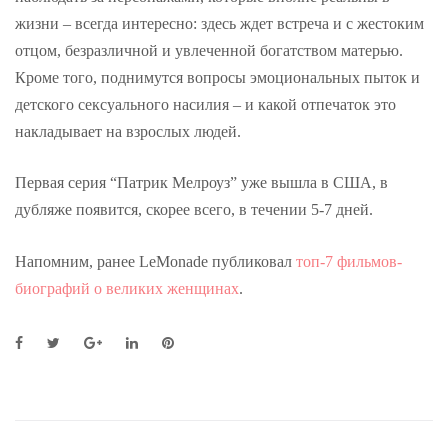
жизни – всегда интересно: здесь ждет встреча и с жестоким
отцом, безразличной и увлеченной богатством матерью.
Кроме того, поднимутся вопросы эмоциональных пыток и
детского сексуального насилия – и какой отпечаток это
накладывает на взрослых людей.
Первая серия “Патрик Мелроуз” уже вышла в США, в
дубляже появится, скорее всего, в течении 5-7 дней.
Напомним, ранее LeMonade публиковал
топ-7 фильмов-
биографий о великих женщинах
.
F
T
G
L
P
a
w
o
i
i
c
i
o
n
n
e
t
g
k
t
b
t
l
e
e
o
e
e
d
r