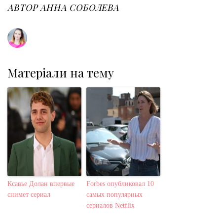
o
r
+
I
e
АВТОР
АННА СОБОЛЕВА
k
n
s
t
Матеріали на тему
Ксавье Долан впервые
Forbes опубликовал 10
снимет сериал
самых популярных
сериалов Netflix