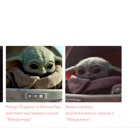
Роберт Родригес и Пейтон Рид
Вышел трейлер
работают над новым сезоном
документального сериала о
“Мандалорца”
“Мандалорце”