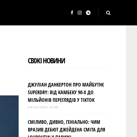
F
I
T
a
n
e
c
s
l
e
t
e
b
a
g
СВІЖІ НОВИНИ
o
g
r
o
r
a
k
a
m
ДЖУЛІАН ДАНКЕРТОН ПРО МАЙБУТНЄ
m
SUPERDRY: ВІД КАМБЕКУ 90-Х ДО
МІЛЬЙОНІВ ПЕРЕГЛЯДІВ У TIKTOK
24/01/2026 13:48
СМІЛИВО, ДИВНО, ГЕНІАЛЬНО: ЧИМ
ВРАЗИВ ДЕБЮТ ДЖЕЙДЕНА СМІТА ДЛЯ