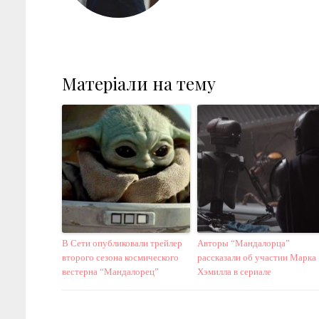
Матеріали на тему
В Сети опубликовали трейлер
Авторы “Мандалорца”
второго сезона космического
рассказали об участии Марка
вестерна “Мандалорец”
Хэмилла в сериале