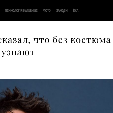
ПСИХОЛОГІЯ&WELLNESS
ФОТО
ЗАХОДИ
ЇЖА
казал, что без костюма
 узнают