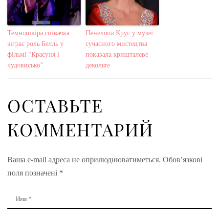
Темношкіра співачка
Пенелопа Крус у музеї
зіграє роль Белль у
сучасного мистецтва
фільмі “Красуня і
показала кришталеве
чудовисько”
декольте
ОСТАВЬТЕ
КОММЕНТАРИЙ
Ваша e-mail адреса не оприлюднюватиметься.
Обов’язкові
поля позначені
*