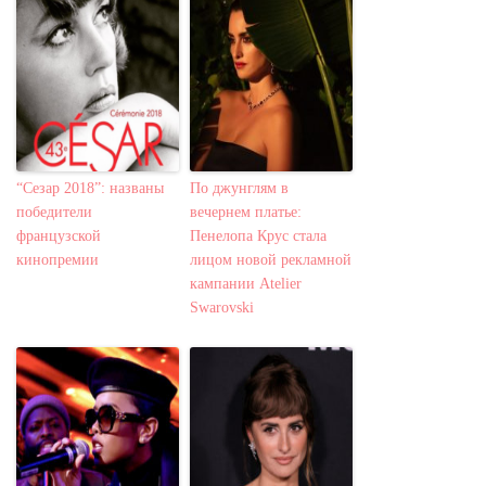
“Сезар 2018”: названы
По джунглям в
победители
вечернем платье:
французской
Пенелопа Крус стала
кинопремии
лицом новой рекламной
кампании Atelier
Swarovskі