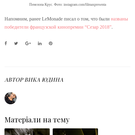
Пенелопа Крус. Фото: instagram.com/filmaxpresenta
Напомним, ранее LeMonade писал о том, что были
названы
победители французской кинопремии “Сезар 2018”
.
F
T
G
L
P
a
w
o
i
i
c
i
o
n
n
e
t
g
k
t
b
t
l
e
e
o
e
e
d
r
o
r
+
I
e
АВТОР
ВИКА ЮДИНА
k
n
s
t
Матеріали на тему