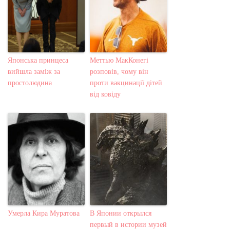
Японська принцеса
Меттью МакКонегі
вийшла заміж за
розповів, чому він
простолюдина
проти вакцинації дітей
від ковіду
Умерла Кира Муратова
В Японии открылся
первый в истории музей