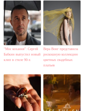
“Моє кохання”: Сергей
Вера Вонг представила
Бабкин выпустил новый
роскошную коллекцию
клип в стиле 90-х
цветных свадебных
платьев