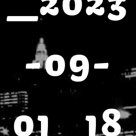
_2023
-09-
01_18