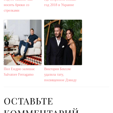
носить брюки со
год 2018 в Украине
стрелками
Пол Ендрю залишає
Виктория Бекхэм
Salvatore Ferragamo
удалила тату,
посвященное Дэвиду
ОСТАВЬТЕ