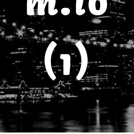
m.io
(1)