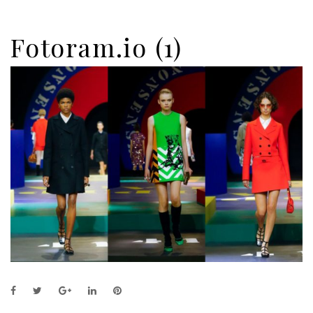
Fotoram.io (1)
F
T
G
L
P