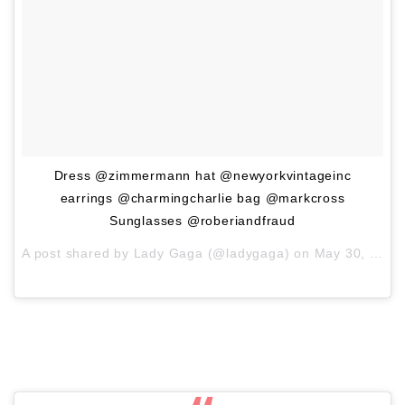
Dress @zimmermann hat @newyorkvintageinc
earrings @charmingcharlie bag @markcross
Sunglasses @roberiandfraud
A post shared by
Lady Gaga
(@ladygaga) on
May 30, 2018 at 3:40pm PDT