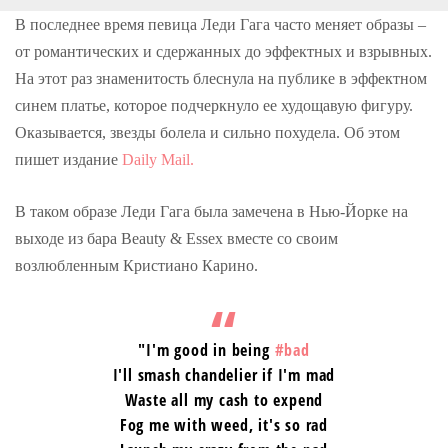
o
r
+
I
e
k
n
s
В последнее время певица Леди Гага часто меняет образы –
t
от романтических и сдержанных до эффектных и взрывных.
На этот раз знаменитость блеснула на публике в эффектном
синем платье, которое подчеркнуло ее худощавую фигуру.
Оказывается, звезды болела и сильно похудела. Об этом
пишет издание
Daily Mail.
В таком образе Леди Гага была замечена в Нью-Йорке на
выходе из бара Beauty & Essex вместе со своим
возлюбленным Кристиано Карино.
"I'm good in being
#bad
I'll smash chandelier if I'm mad
Waste all my cash to expend
Fog me with weed, it's so rad