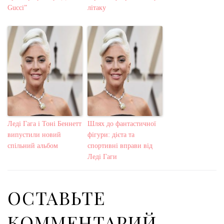
Gucci”
літаку
Леді Гага і Тоні Беннетт
Шлях до фантастичної
випустили новий
фігури: дієта та
спільний альбом
спортивні вправи від
Леді Гаги
ОСТАВЬТЕ
КОММЕНТАРИЙ