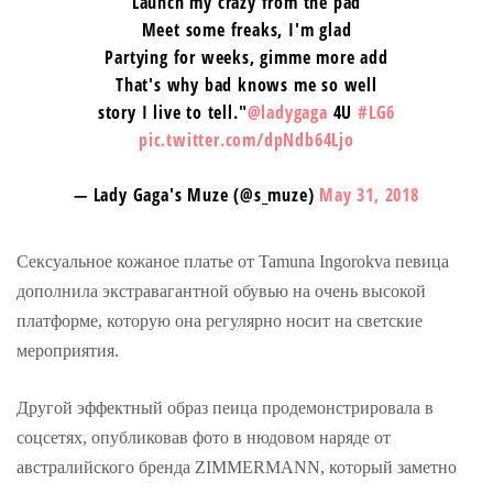
Launch my crazy from the pad
Meet some freaks, I'm glad
Partying for weeks, gimme more add
That's why bad knows me so well
story I live to tell."
@ladygaga
4U
#LG6
pic.twitter.com/dpNdb64Ljo
— Lady Gaga's Muze (@s_muze)
May 31, 2018
Сексуальное кожаное платье от Tamuna Ingorokva певица
дополнила экстравагантной обувью на очень высокой
платформе, которую она регулярно носит на светские
мероприятия.
Другой эффектный образ пеица продемонстрировала в
соцсетях, опубликовав фото в нюдовом наряде от
австралийского бренда ZIMMERMANN, который заметно