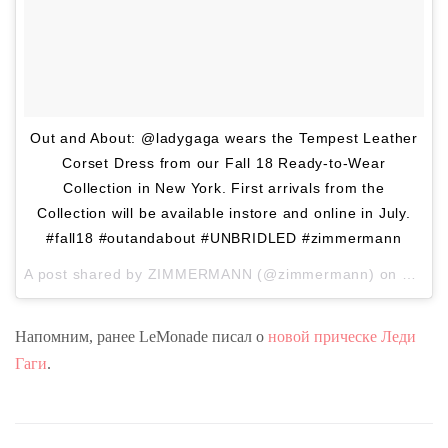
Out and About: @ladygaga wears the Tempest Leather
Corset Dress from our Fall 18 Ready-to-Wear
Collection in New York. First arrivals from the
Collection will be available instore and online in July.
#fall18 #outandabout #UNBRIDLED #zimmermann
A post shared by
ZIMMERMANN
(@zimmermann) on
May 3
Напомним, ранее LeMonade писал о
новой прическе Леди
Гаги
.