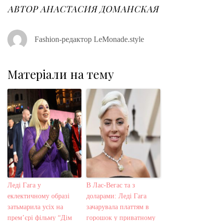
АВТОР
АНАСТАСИЯ ДОМАНСКАЯ
Fashion-редактор LeMonade.style
Матеріали на тему
Леді Гага у
В Лас-Вегас та з
еклектичному образі
доларами: Леді Гага
затьмарила усіх на
зачарувала платтям в
прем’єрі фільму “Дім
горошок у приватному