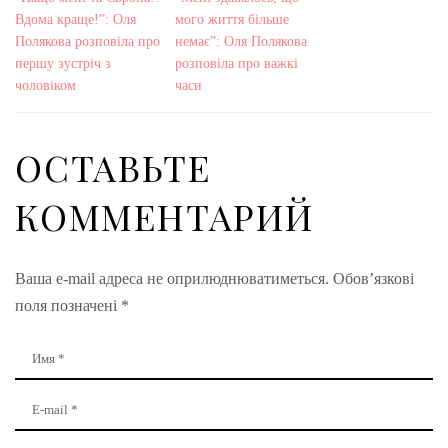
Вдома краще!”: Оля
мого життя більше
Полякова розповіла про
немає”: Оля Полякова
першу зустріч з
розповіла про важкі
чоловіком
часи
ОСТАВЬТЕ
КОММЕНТАРИЙ
Ваша e-mail адреса не оприлюднюватиметься.
Обов’язкові
поля позначені
*