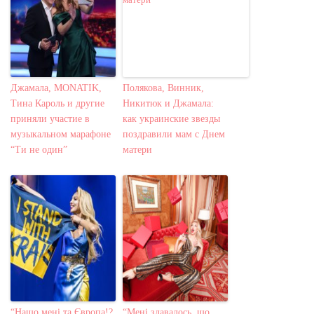
Джамала, MONATIK,
Полякова, Винник,
Тина Кароль и другие
Никитюк и Джамала:
приняли участие в
как украинские звезды
музыкальном марафоне
поздравили мам с Днем
“Ти не один”
матери
“Нащо мені та Європа!?
“Мені здавалось, що