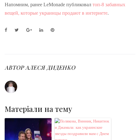
Напомним, ранее LeMonade публиковал
топ-8 забавных
вещей, которые украинцы продают в интернете
.
F
T
G
L
P
a
w
o
i
i
c
i
o
n
n
e
t
g
k
t
b
t
l
e
e
o
e
e
d
r
o
r
+
I
e
АВТОР
АЛЕСЯ ДИДЕНКО
k
n
s
t
Матеріали на тему