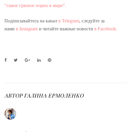
“самое грязное порно в мире”.
Подписывайтесь на канал
в Telegram
, следуйте за
нами
в Instagram
и читайте важные новости
в Facebook.
F
T
G
L
P
a
w
o
i
i
c
i
o
n
n
e
t
g
k
t
b
t
l
e
e
o
e
e
d
r
o
r
+
I
e
АВТОР
ГАЛИНА ЕРМОЛЕНКО
k
n
s
t