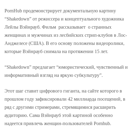
PornHub продемонстрирует документальную картину
“Shakedown” от режиссера и концептуального художника
Лейлы Вэйнрауб. Фильм рассказывает о странных
женщинах и мужчинах из лесбийских стрип-клубов в Лос-
Анджелесе (США). В его основу положены видеоролики,
которые Вэйнрауб снимала на протяжении 15 лет.
“Shakedown” предлагает “юмористический, чувственный и
информативный взгляд на яркую субкультуру”.
Этот шаг ставит цифрового гиганта, на сайте которого в
прошлом году зафиксировали 42 миллиарда посещений, в
ряд с другими стримерами, стремящимися расширить
аудиторию. Сама Вэйнрауб этой картиной особенно
надеется привлечь женщин-пользователей Pornhub.