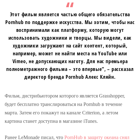
Этот фильм является частью общего обязательства
Pornhub по поддержке искусства. Мы хотим, чтобы нас
воспринимали как платформу, которую могут
использовать художники и творцы. Мы видели, как
художники загружают на сайт контент, который,
например, может не найти места на YouTube или
Vimeo, не допускающих наготу. Для нас премьера
полнометражного фильма – это впервые”, – рассказал
директор бренда Pornhub Алекс Кляйн.
Фильм, дистрибьютором которого является Grasshopper,
будет бесплатно транслироваться на Pornhub в течение
марта. Затем его покажут на канале Criterion, а летом
картина станет доступна в магазине iTunes.
Ранее LeMonade писал, что
PornHub в защиту океана снял