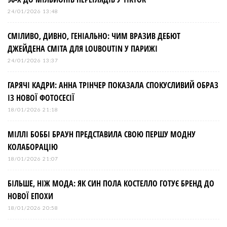
24/01/2026 13:48
СМІЛИВО, ДИВНО, ГЕНІАЛЬНО: ЧИМ ВРАЗИВ ДЕБЮТ
ДЖЕЙДЕНА СМІТА ДЛЯ LOUBOUTIN У ПАРИЖІ
24/01/2026 13:37
ГАРЯЧІ КАДРИ: АННА ТРІНЧЕР ПОКАЗАЛА СПОКУСЛИВИЙ ОБРАЗ
ІЗ НОВОЇ ФОТОСЕСІЇ
18/01/2026 21:18
МІЛЛІ БОББІ БРАУН ПРЕДСТАВИЛА СВОЮ ПЕРШУ МОДНУ
КОЛАБОРАЦІЮ
18/01/2026 21:07
БІЛЬШЕ, НІЖ МОДА: ЯК СИН ПОЛА КОСТЕЛЛО ГОТУЄ БРЕНД ДО
НОВОЇ ЕПОХИ
18/01/2026 20:58