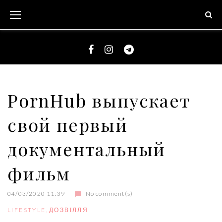
S
k
i
p
t
F
I
T
o
a
n
e
c
c
s
l
PornHub выпускает
o
e
t
e
n
свой первый
b
a
g
t
o
g
r
e
документальный
o
r
a
n
k
a
m
фильм
t
m
04/03/2020 11:39
No comment(s)
LIFESTYLE
,
ДОЗВІЛЛЯ