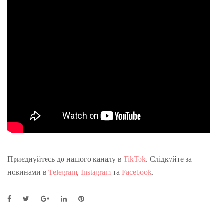
Приєднуйтесь до нашого каналу в
TikTok
. Слідкуйте за
новинами в
Telegram
,
Instagram
та
Facebook
.
F
T
G
L
P
a
w
o
i
i