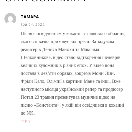
ТАМАРА
Тра 24, 2021
Пісня є освідченням у коханні загадкового обранця,
якого співачка приховує від преси. За задумом
режисерів Дениса Манохи та Максима
Шелковникова, відео стало відтворення шедеврів
великих художників різних епох. У відео вона
постала в дев’яти образах, зокрема Мони Лізи,
Фріди Кало, Олімпії з картини Мане та інші. Вже
наступного місяця український репер та продюсер
Потап 23 травня презентував музичне відео на
пісню «Константа», у якій він освідчився в коханні
до NK.
Reply