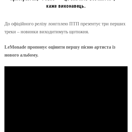
каже виконавець.
До офіційного релізу лонгплею ПТП презентує три перших
треки – новинки виходитимуть щотижня.
LeMonade пропонує оцінити першу пісню артиста із
нового альбому.