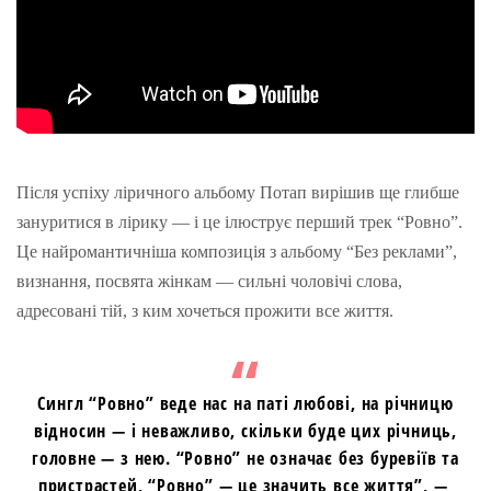
Після успіху ліричного альбому Потап вирішив ще глибше
зануритися в лірику — і це ілюструє перший трек “Ровно”.
Це найромантичніша композиція з альбому “Без реклами”,
визнання, посвята жінкам — сильні чоловічі слова,
адресовані тій, з ким хочеться прожити все життя.
Сингл “Ровно” веде нас на паті любові, на річницю
відносин — і неважливо, скільки буде цих річниць,
головне — з нею. “Ровно” не означає без буревіїв та
пристрастей, “Ровно” — це значить все життя”, —