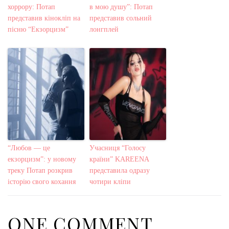
хоррору: Потап
в мою душу”: Потап
представив кінокліп на
представив сольний
пісню “Екзорцизм”
лонгплей
“Любов — це
Учасниця “Голосу
екзорцизм”: у новому
країни” KAREENA
треку Потап розкрив
представила одразу
історію свого кохання
чотири кліпи
ONE COMMENT