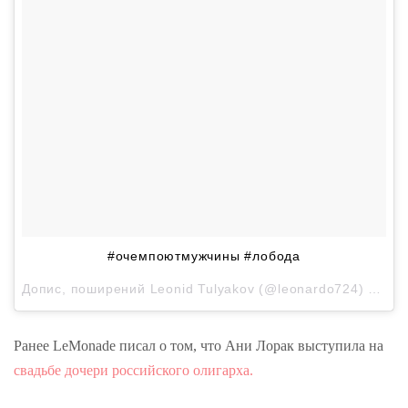
#очемпоютмужчины #лобода
Допис, поширений
Leonid Tulyakov
(@leonardo724)
20 Лю
Ранее LeMonade писал о том, что Ани Лорак выступила на
свадьбе дочери российского олигарха.