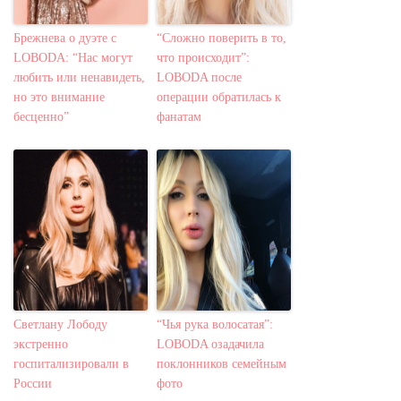
Брежнева о дуэте с
“Сложно поверить в то,
LOBODA: “Нас могут
что происходит”:
любить или ненавидеть,
LOBODA после
но это внимание
операции обратилась к
бесценно”
фанатам
Светлану Лободу
“Чья рука волосатая”:
экстренно
LOBODA озадачила
госпитализировали в
поклонников семейным
России
фото