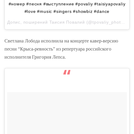
#номер #песня #выступление #povaliy #taisiyapovaliy
#love #music #singers #showbiz #dance
Допис, поширений
Таисия Повалий
(@tpovaliy_photo)
20 
Светлана Лобода исполнила на концерте кавер-версию
песни “Крыса-ревность” из репертуара российского
исполнителя Григория Лепса.