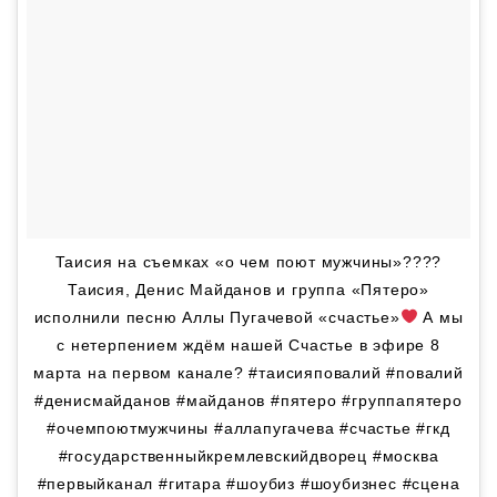
Таисия на съемках «о чем поют мужчины»????
Таисия, Денис Майданов и группа «Пятеро»
исполнили песню Аллы Пугачевой «счастье»
А мы
с нетерпением ждём нашей Счастье в эфире 8
марта на первом канале? #таисияповалий #повалий
#денисмайданов #майданов #пятеро #группапятеро
#очемпоютмужчины #аллапугачева #счастье #гкд
#государственныйкремлевскийдворец #москва
#первыйканал #гитара #шоубиз #шоубизнес #сцена