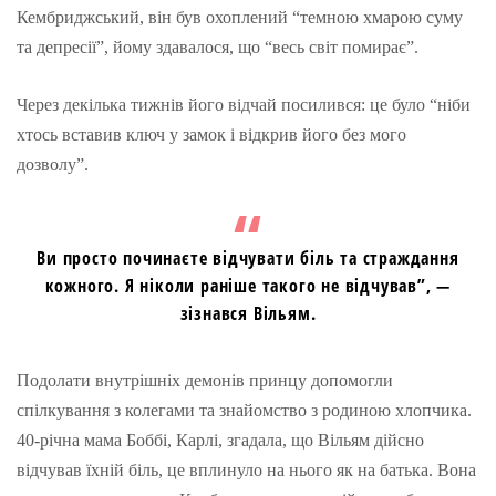
Кембриджський, він був охоплений “темною хмарою суму
та депресії”, йому здавалося, що “весь світ помирає”.
Через декілька тижнів його відчай посилився: це було “ніби
хтось вставив ключ у замок і відкрив його без мого
дозволу”.
Ви просто починаєте відчувати біль та страждання
кожного. Я ніколи раніше такого не відчував”, —
зізнався Вільям.
Подолати внутрішніх демонів принцу допомогли
спілкування з колегами та знайомство з родиною хлопчика.
40-річна мама Боббі, Карлі, згадала, що Вільям дійсно
відчував їхній біль, це вплинуло на нього як на батька. Вона