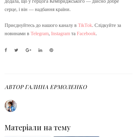
додала, що у герцога Кембриджського — дійсно добре
серце, і він — надбання країни.
Приєднуйтесь до нашого каналу в
TikTok
. Слідкуйте за
новинами в
Telegram
,
Instagram
та
Facebook
.
F
T
G
L
P
a
w
o
i
i
c
i
o
n
n
e
t
g
k
t
b
t
l
e
e
o
e
e
d
r
o
r
+
I
e
АВТОР
ГАЛИНА ЕРМОЛЕНКО
k
n
s
t
Матеріали на тему