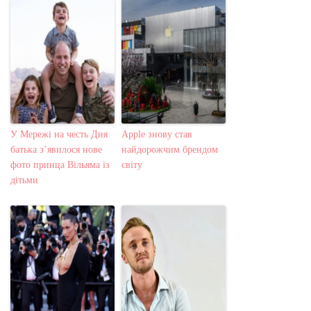
У Мережі на честь Дня
Apple знову став
батька з’явилося нове
найдорожчим брендом
фото принца Вільяма із
світу
дітьми