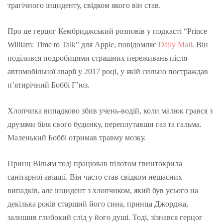
трагічного інциденту, свідком якого він став.
Про це герцог Кембриджський розповів у подкасті “Prince
William: Time to Talk” для Apple, повідомляє
Daily Mail
. Він
поділився подробицями страшних переживань після
автомобільної аварії у 2017 році, у якій сильно постраждав
п’ятирічний Боббі Г’юз.
Хлопчика випадково збив учень-водій, коли малюк грався з
друзями біля свого будинку, переплутавши газ та гальма.
Маленький Боббі отримав травму мозку.
Принц Вільям тоді працював пілотом гвинтокрила
санітарної авіації. Він часто став свідком нещасних
випадків, але інцидент з хлопчиком, який був усього на
декілька років старший його сина, принца Джорджа,
залишив глибокий слід у його душі. Тоді, зізнався герцог