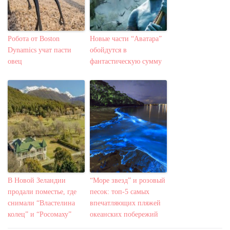
Робота от Boston
Новые части “Аватара”
Dynamics учат пасти
обойдутся в
овец
фантастическую сумму
В Новой Зеландии
“Море звезд” и розовый
продали поместье, где
песок: топ-5 самых
снимали “Властелина
впечатляющих пляжей
колец” и “Росомаху”
океанских побережий